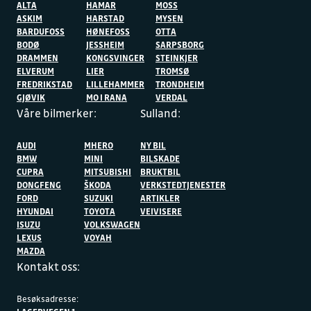
ALTA
HAMAR
MOSS
ASKIM
HARSTAD
MYSEN
BARDUFOSS
HØNEFOSS
OTTA
BODØ
JESSHEIM
SARPSBORG
DRAMMEN
KONGSVINGER
STEINKJER
ELVERUM
LIER
TROMSØ
FREDRIKSTAD
LILLEHAMMER
TRONDHEIM
GJØVIK
MO I RANA
VERDAL
Våre bilmerker:
Sulland:
AUDI
MHERO
NY BIL
BMW
MINI
BILSKADE
CUPRA
MITSUBISHI
BRUKTBIL
DONGFENG
ŠKODA
VERKSTEDTJENESTER
FORD
SUZUKI
ARTIKLER
HYUNDAI
TOYOTA
VEIVISERE
ISUZU
VOLKSWAGEN
LEXUS
VOYAH
MAZDA
Kontakt oss:
Besøksadresse: