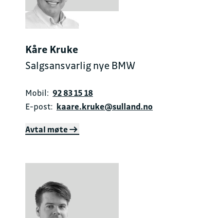
Kåre Kruke
Salgsansvarlig nye BMW
Mobil:
92 83 15 18
E-post:
kaare.kruke@sulland.no
Avtal møte