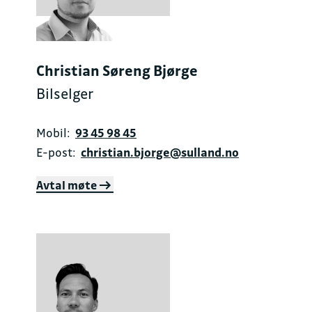
Christian Søreng Bjørge
Bilselger
Mobil:
93 45 98 45
E-post:
christian.bjorge@sulland.no
Avtal møte