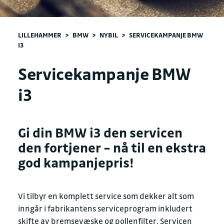
LILLEHAMMER
>
BMW
>
NYBIL
>
SERVICEKAMPANJE BMW
I3
Servicekampanje BMW
i3
Gi din BMW i3 den servicen
den fortjener – nå til en ekstra
god kampanjepris!
Vi tilbyr en komplett service som dekker alt som
inngår i fabrikantens serviceprogram inkludert
skifte av bremsevæske og pollenfilter. Servicen