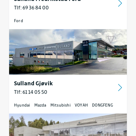
Tlf: 69 36 84 00
Ford
Sulland Gjøvik
Tlf: 61 14 05 50
Hyundai
Mazda
Mitsubishi
VOYAH
DONGFENG