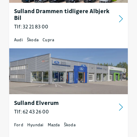
Sulland Drammen tidligere Albjerk
Bil
Tlf: 32 21 83 00
Audi
Škoda
Cupra
Sulland Elverum
Tlf: 62 43 26 00
Ford
Hyundai
Mazda
Škoda