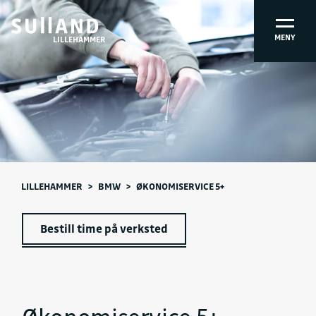
MENY
LILLEHAMMER
LILLEHAMMER
>
BMW
>
ØKONOMISERVICE 5+
Bestill time på verksted