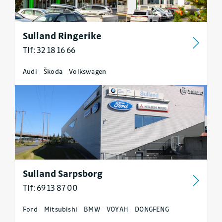
Sulland Ringerike
Tlf: 32 18 16 66
Audi
Škoda
Volkswagen
Sulland Sarpsborg
Tlf: 69 13 87 00
Ford
Mitsubishi
BMW
VOYAH
DONGFENG