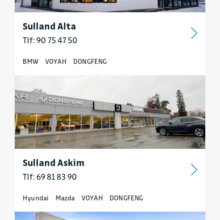
Sulland Alta
Tlf: 90 75 47 50
BMW
VOYAH
DONGFENG
Sulland Askim
Tlf: 69 81 83 90
Hyundai
Mazda
VOYAH
DONGFENG