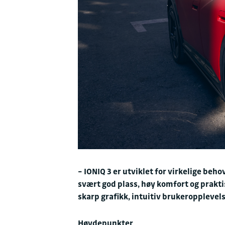
– IONIQ 3 er utviklet for virkelige b
svært god plass, høy komfort og prakt
skarp grafikk, intuitiv brukeroppleve
Høydepunkter