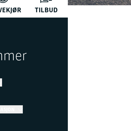
VEKJØR
TILBUD
mmer
MASJON
Stenger 14:00