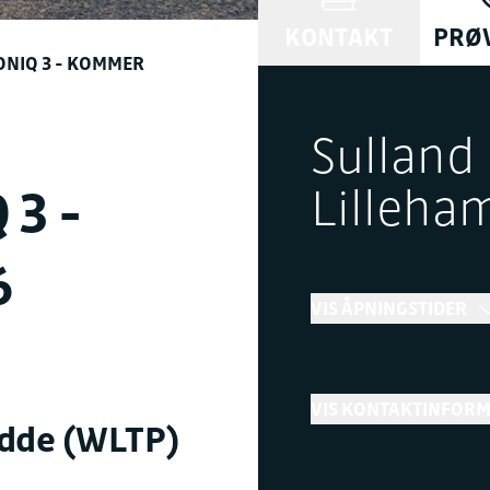
KONTAKT
PRØ
ONIQ 3 - KOMMER
Sulland
Lilleha
 3 -
6
VIS ÅPNINGSTIDER
Bilsalg
VIS KONTAKTINFOR
←
Stenger snart
idde (WLTP)
Telefon
+ Vis flere åpningstider