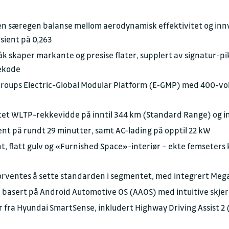
en særegen balanse mellom aerodynamisk effektivitet og inn
sient på 0,263
k skaper markante og presise flater, supplert av signatur-pi
sekode
roups Electric-Global Modular Platform (E‑GMP) med 400-volts
tet WLTP-rekkevidde på inntil 344 km (Standard Range) og i
sent på rundt 29 minutter, samt AC-lading på opptil 22 kW
, flatt gulv og «Furnished Space»-interiør – ekte femseters k
forventes å sette standarden i segmentet, med integrert Me
basert på Android Automotive OS (AAOS) med intuitive skjerm
 fra Hyundai SmartSense, inkludert Highway Driving Assist 2