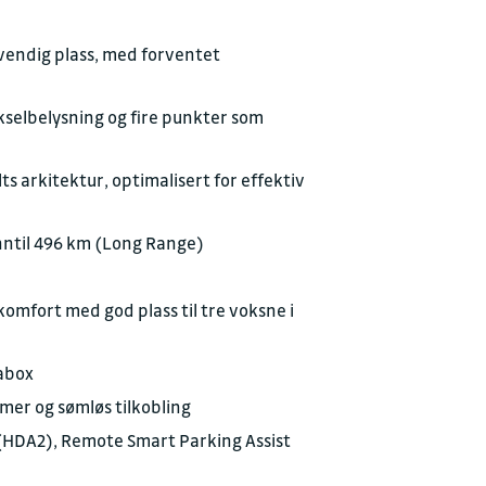
vendig plass, med forventet
kselbelysning og fire punkter som
 arkitektur, optimalisert for effektiv
nntil 496 km (Long Range)
omfort med god plass til tre voksne i
gabox
er og sømløs tilkobling
 (HDA2), Remote Smart Parking Assist