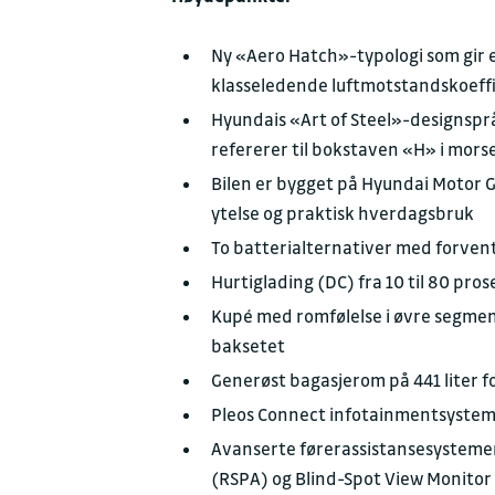
Ny «Aero Hatch»-typologi som gir 
klasseledende luftmotstandskoeffi
Hyundais «Art of Steel»-designsprå
refererer til bokstaven «H» i mor
Bilen er bygget på Hyundai Motor G
ytelse og praktisk hverdagsbruk
To batterialternativer med forven
Hurtiglading (DC) fra 10 til 80 pro
Kupé med romfølelse i øvre segment
baksetet
Generøst bagasjerom på 441 liter 
Pleos Connect infotainmentsystem 
Avanserte førerassistansesystemer
(RSPA) og Blind-Spot View Monitor