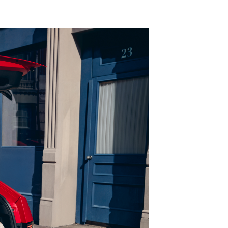
yggelig prat
JON
 AS
@sulland.no