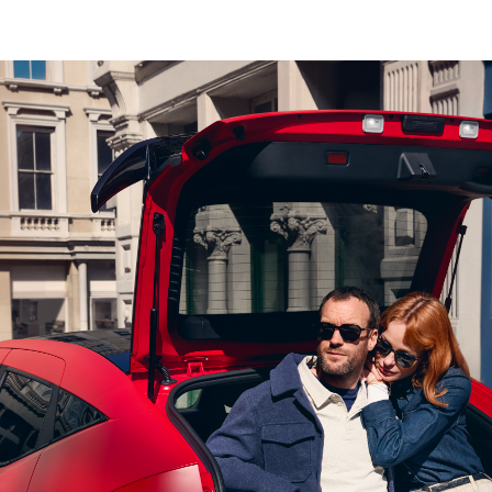
Kontakt oss for en h
FAKTURAINFORMAS
Juridisk navn
Sulland Lillehammer
Organisasjonsnummer
979 488 378
Fakturaepost
faktura.lillehammer