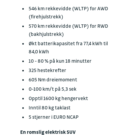
546 km rekkevidde (WLTP) for AWD
(firehjulstrekk)
570 km rekkevidde (WLTP) for RWD
(bakhjulstrekk)
Økt batterikapasitet fra 77,4 kWh til
84,0 kWh
10 - 80 % på kun 18 minutter
325 hestekrefter
605 Nm dreiemoment
0-100 km/t på 5,3 sek
Opptil 1600 kg hengervekt
Inntil 80 kg taklast
5 stjerner i EURO NCAP
En romslig elektrisk SUV