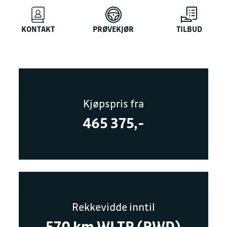
KONTAKT
PRØVEKJØR
TILBUD
Kjøpspris fra
465 375,-
Rekkevidde inntil
570 km WLTP (RWD)