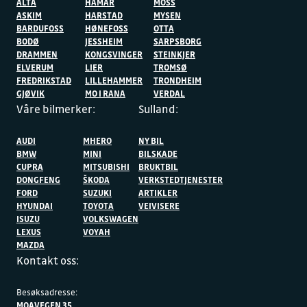
ALTA
HAMAR
MOSS
ASKIM
HARSTAD
MYSEN
BARDUFOSS
HØNEFOSS
OTTA
BODØ
JESSHEIM
SARPSBORG
DRAMMEN
KONGSVINGER
STEINKJER
ELVERUM
LIER
TROMSØ
FREDRIKSTAD
LILLEHAMMER
TRONDHEIM
GJØVIK
MO I RANA
VERDAL
Våre bilmerker:
Sulland:
AUDI
MHERO
NY BIL
BMW
MINI
BILSKADE
CUPRA
MITSUBISHI
BRUKTBIL
DONGFENG
ŠKODA
VERKSTEDTJENESTER
FORD
SUZUKI
ARTIKLER
HYUNDAI
TOYOTA
VEIVISERE
ISUZU
VOLKSWAGEN
LEXUS
VOYAH
MAZDA
Kontakt oss:
Besøksadresse:
MOAVEGEN 35