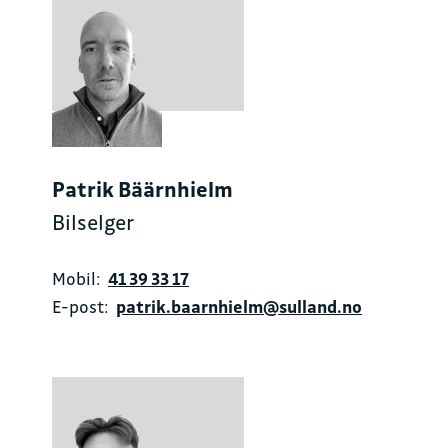
Patrik Bäärnhielm
Bilselger
Mobil:
41 39 33 17
E-post:
patrik.baarnhielm@sulland.no