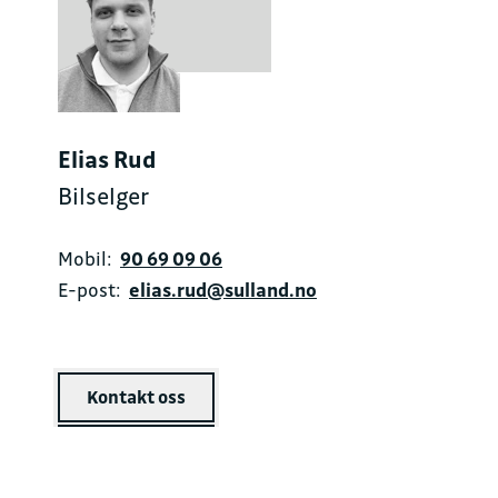
Elias Rud
Bilselger
Mobil:
90 69 09 06
E-post:
elias.rud@sulland.no
Kontakt oss