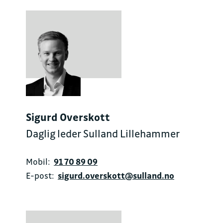
Sigurd Overskott
Daglig leder Sulland Lillehammer
Mobil:
91 70 89 09
E-post:
sigurd.overskott@sulland.no