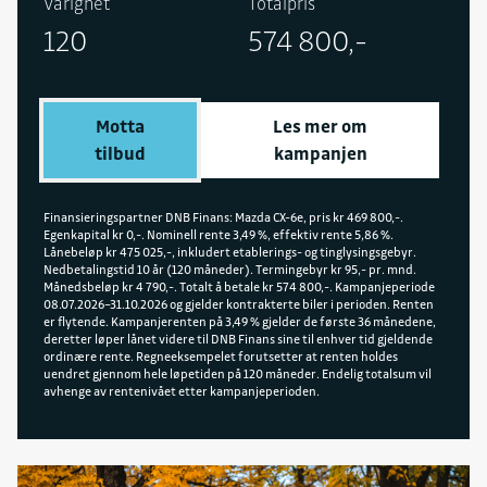
Varighet
Totalpris
Tilhengervekt på opptil 1500 kg. Hurtiglading 10–
120
574 800,-
Fakturaepost
80 % tar omtrent 24 minutter under optimale
faktura.lillehammer@sulland.no
forhold.
Motta
Les mer om
tilbud
kampanjen
Finansieringspartner DNB Finans: Mazda CX-6e, pris kr 469 800,-.
Egenkapital kr 0,-. Nominell rente 3,49 %, effektiv rente 5,86 %.
Lånebeløp kr 475 025,-, inkludert etablerings- og tinglysingsgebyr.
Nedbetalingstid 10 år (120 måneder). Termingebyr kr 95,- pr. mnd.
Månedsbeløp kr 4 790,-. Totalt å betale kr 574 800,-. Kampanjeperiode
08.07.2026–31.10.2026 og gjelder kontrakterte biler i perioden. Renten
er flytende. Kampanjerenten på 3,49 % gjelder de første 36 månedene,
deretter løper lånet videre til DNB Finans sine til enhver tid gjeldende
ordinære rente. Regneeksempelet forutsetter at renten holdes
uendret gjennom hele løpetiden på 120 måneder. Endelig totalsum vil
avhenge av rentenivået etter kampanjeperioden.