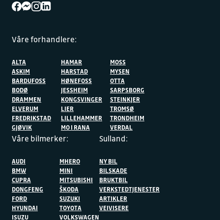
Våre forhandlere:
ALTA
HAMAR
MOSS
ASKIM
HARSTAD
MYSEN
BARDUFOSS
HØNEFOSS
OTTA
BODØ
JESSHEIM
SARPSBORG
DRAMMEN
KONGSVINGER
STEINKJER
ELVERUM
LIER
TROMSØ
FREDRIKSTAD
LILLEHAMMER
TRONDHEIM
GJØVIK
MO I RANA
VERDAL
Våre bilmerker:
Sulland:
AUDI
MHERO
NY BIL
BMW
MINI
BILSKADE
CUPRA
MITSUBISHI
BRUKTBIL
DONGFENG
ŠKODA
VERKSTEDTJENESTER
FORD
SUZUKI
ARTIKLER
HYUNDAI
TOYOTA
VEIVISERE
ISUZU
VOLKSWAGEN