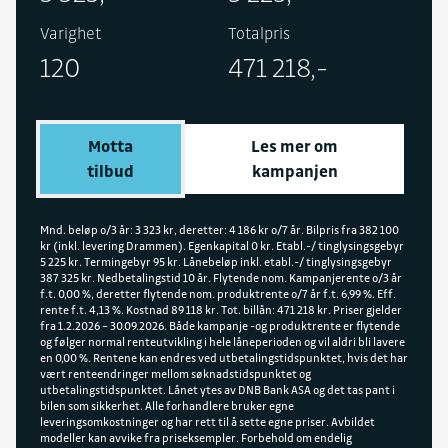
head-up display, adaptiv cruisekontroll,
Varighet
Totalpris
varmepumpe, trådløs mobillader og Mazda 6e
120
471 218,-
app. TAKUMI PLUS inkluderer eksklusive seter i
brunt nappaskinn og et dimmerbart glasstak med
elektrisk solskjerming.
Motta
Les mer om
tilbud
kampanjen
Mnd. beløp o/3 år: 3 323 kr, deretter: 4 186 kr o/7 år. Bilpris fra 382 100
kr (inkl. levering Drammen). Egenkapital 0 kr. Etabl.-/ tinglysingsgebyr
5 225 kr. Termingebyr 95 kr. Lånebeløp inkl. etabl.-/ tinglysingsgebyr
387 325 kr. Nedbetalingstid 10 år. Flytende nom. Kampanjerente o/3 år
f.t. 0,00 %, deretter flytende nom. produktrente o/7 år f.t. 6,99 %. Eff.
rente f.t. 4,13 %. Kostnad 89 118 kr. Tot. billån: 471 218 kr. Priser gjelder
fra 1.2.2026 – 30.09.2026. Både kampanje -og produktrente er flytende
og følger normal renteutvikling i hele låneperioden og vil aldri bli lavere
en 0,00 %. Rentene kan endres ved utbetalingstidspunktet, hvis det har
vært renteendringer mellom søknadstidspunktet og
utbetalingstidspunktet. Lånet ytes av DNB Bank ASA og det tas pant i
bilen som sikkerhet. Alle forhandlere bruker egne
leveringsomkostninger og har rett til å sette egne priser. Avbildet
modeller kan avvike fra priseksempler. Forbehold om endelig