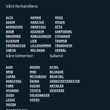
Våre forhandlere:
ALTA
HAMAR
MOSS
ASKIM
HARSTAD
MYSEN
BARDUFOSS
HØNEFOSS
OTTA
BODØ
JESSHEIM
SARPSBORG
DRAMMEN
KONGSVINGER
STEINKJER
ELVERUM
LIER
TROMSØ
FREDRIKSTAD
LILLEHAMMER
TRONDHEIM
GJØVIK
MO I RANA
VERDAL
Våre bilmerker:
Sulland:
AUDI
MHERO
NY BIL
BMW
MINI
BILSKADE
CUPRA
MITSUBISHI
BRUKTBIL
DONGFENG
ŠKODA
VERKSTEDTJENESTER
FORD
SUZUKI
ARTIKLER
HYUNDAI
TOYOTA
VEIVISERE
ISUZU
VOLKSWAGEN
LEXUS
VOYAH
MAZDA