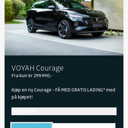
VOYAH Courage
Fra kun kr 299.990,-
Kjøp en ny Courage - FÅ MED GRATIS LADING* med
på kjøpet!
Utstyrsliste
VOYAH Courage på inntil 470 km rekkevidde
(WLTP), 5 stjerner i Euro NCAP, hurtiglading opptil