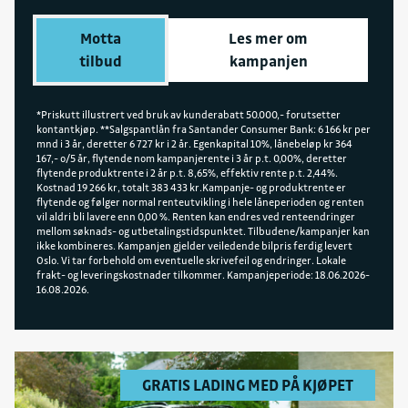
VOYAH Courage på inntil 470 km rekkevidde
Fakturaepost
(WLTP), 5 stjerner i Euro NCAP, hurtiglading opptil
Motta
Les mer om
faktura.lillehammer@sulland.no
200 kW (10-80 % på kun 35 min) Apple CarPlay,
tilbud
kampanjen
bagasjekapasitet på 527 liter og hengerfeste med
kapasitet på 1700 kg.
*Priskutt illustrert ved bruk av kunderabatt 50.000,- forutsetter
kontantkjøp. **Salgspantlån fra Santander Consumer Bank: 6 166 kr per
mnd i 3 år, deretter 6 727 kr i 2 år. Egenkapital 10%, lånebeløp kr 364
167,- o/5 år, flytende nom kampanjerente i 3 år p.t. 0,00%, deretter
flytende produktrente i 2 år p.t. 8,65%, effektiv rente p.t. 2,44%.
Kostnad 19 266 kr, totalt 383 433 kr.Kampanje- og produktrente er
flytende og følger normal renteutvikling i hele låneperioden og renten
vil aldri bli lavere enn 0,00 %. Renten kan endres ved renteendringer
mellom søknads- og utbetalingstidspunktet. Tilbudene/kampanjer kan
ikke kombineres. Kampanjen gjelder veiledende bilpris ferdig levert
Oslo. Vi tar forbehold om eventuelle skrivefeil og endringer. Lokale
frakt- og leveringskostnader tilkommer. Kampanjeperiode: 18.06.2026-
16.08.2026.
GRATIS LADING MED PÅ KJØPET