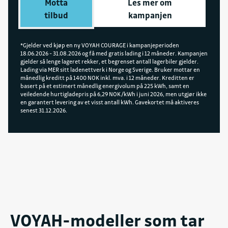
Motta
Les mer om
200 kW (10-80 % på kun 35 min) Apple CarPlay,
tilbud
kampanjen
bagasjekapasitet på 527 liter og hengerfeste med
kapasitet på 1700 kg.
*Gjelder ved kjøp en ny VOYAH COURAGE i kampanjeperioden
18.06.2026 - 31.08.2026 og få med gratis lading i 12 måneder. Kampanjen
gjelder så lenge lageret rekker, et begrenset antall lagerbiler gjelder.
Lading via MER sitt ladenettverk i Norge og Sverige. Bruker mottar en
månedlig kreditt på 1400 NOK inkl. mva. i 12 måneder. Kreditten er
basert på et estimert månedlig energivolum på 225 kWh, samt en
veiledende hurtigladepris på 6,29 NOK/kWh i juni 2026, men utgjør ikke
en garantert levering av et visst antall kWh. Gavekortet må aktiveres
senest 31.12.2026.
VOYAH-modeller som tar