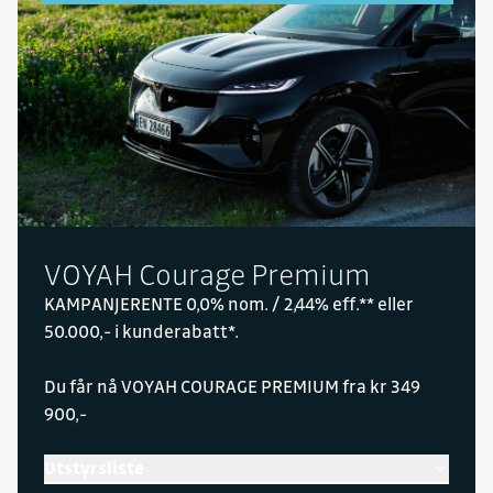
2619 Lillehammer
Postadresse
Postboks 1034
2605 Lillehammer
Kontakt oss for en hyggelig prat
VOYAH Courage Premium
KAMPANJERENTE 0,0% nom. / 2,44% eff.** eller
50.000,- i kunderabatt*.
FAKTURAINFORMASJON
Du får nå VOYAH COURAGE PREMIUM fra kr 349
Juridisk navn
900,-
Sulland Lillehammer AS
Organisasjonsnummer
Utstyrsliste
979 488 378