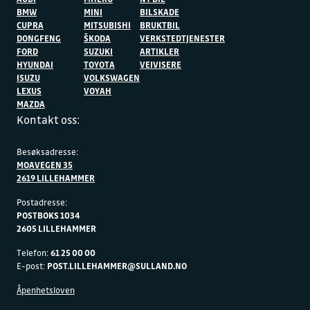
BMW
MINI
BILSKADE
CUPRA
MITSUBISHI
BRUKTBIL
DONGFENG
ŠKODA
VERKSTEDTJENESTER
FORD
SUZUKI
ARTIKLER
HYUNDAI
TOYOTA
VEIVISERE
ISUZU
VOLKSWAGEN
LEXUS
VOYAH
MAZDA
Kontakt oss:
Besøksadresse:
MOAVEGEN 35
2619 LILLEHAMMER
Postadresse:
POSTBOKS 1034
2605 LILLEHAMMER
Telefon:
61 25 00 00
E-post:
POST.LILLEHAMMER@SULLAND.NO
Åpenhetsloven