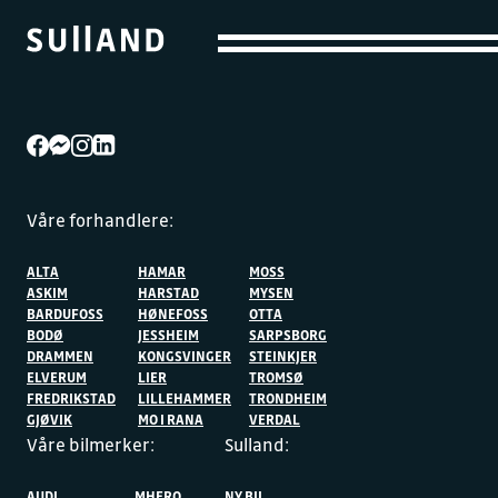
Våre forhandlere:
ALTA
HAMAR
MOSS
ASKIM
HARSTAD
MYSEN
BARDUFOSS
HØNEFOSS
OTTA
BODØ
JESSHEIM
SARPSBORG
DRAMMEN
KONGSVINGER
STEINKJER
ELVERUM
LIER
TROMSØ
FREDRIKSTAD
LILLEHAMMER
TRONDHEIM
GJØVIK
MO I RANA
VERDAL
Våre bilmerker:
Sulland:
AUDI
MHERO
NY BIL