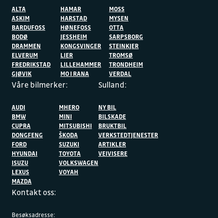
ALTA
HAMAR
MOSS
ASKIM
HARSTAD
MYSEN
BARDUFOSS
HØNEFOSS
OTTA
BODØ
JESSHEIM
SARPSBORG
DRAMMEN
KONGSVINGER
STEINKJER
ELVERUM
LIER
TROMSØ
FREDRIKSTAD
LILLEHAMMER
TRONDHEIM
GJØVIK
MO I RANA
VERDAL
Våre bilmerker:
Sulland:
AUDI
MHERO
NY BIL
BMW
MINI
BILSKADE
CUPRA
MITSUBISHI
BRUKTBIL
DONGFENG
ŠKODA
VERKSTEDTJENESTER
FORD
SUZUKI
ARTIKLER
HYUNDAI
TOYOTA
VEIVISERE
ISUZU
VOLKSWAGEN
LEXUS
VOYAH
MAZDA
Kontakt oss:
Besøksadresse: