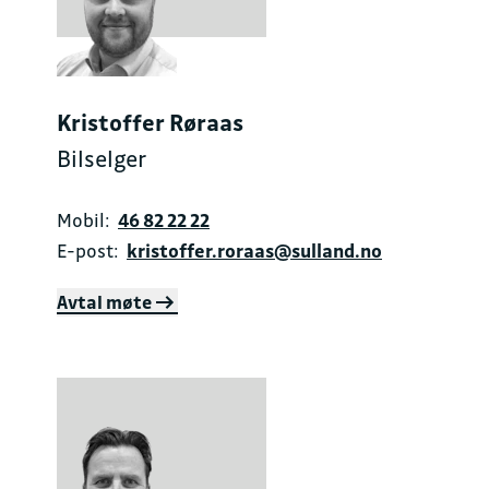
Kristoffer Røraas
Bilselger
Mobil:
46 82 22 22
E-post:
kristoffer.roraas@sulland.no
Avtal møte