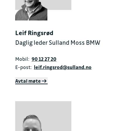
Leif Ringsrød
Daglig leder Sulland Moss BMW
Mobil:
90 12 27 20
E-post:
leif.ringsrod@sulland.no
Avtal møte