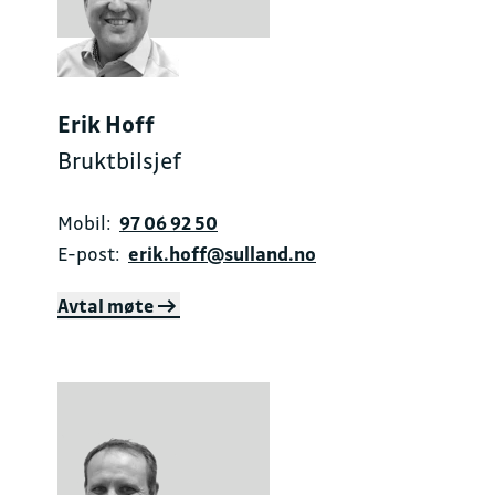
Erik Hoff
Bruktbilsjef
Mobil:
97 06 92 50
E-post:
erik.hoff@sulland.no
Avtal møte