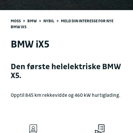
MOSS
>
BMW
>
NYBIL
>
MELD DIN INTERESSE FOR NYE
BMW IX5
BMW iX5
Den første helelektriske BMW
X5.
Opptil 845 km rekkevidde og 460 kW hurtiglading.