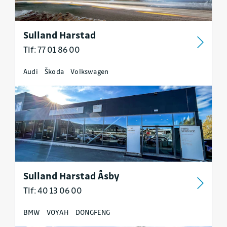
Sulland Harstad
Tlf: 77 01 86 00
Audi
Škoda
Volkswagen
Sulland Harstad Åsby
Tlf: 40 13 06 00
BMW
VOYAH
DONGFENG