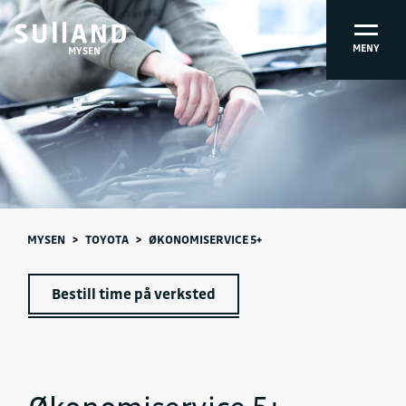
MENY
MYSEN
MYSEN
>
TOYOTA
>
ØKONOMISERVICE 5+
Bestill time på verksted