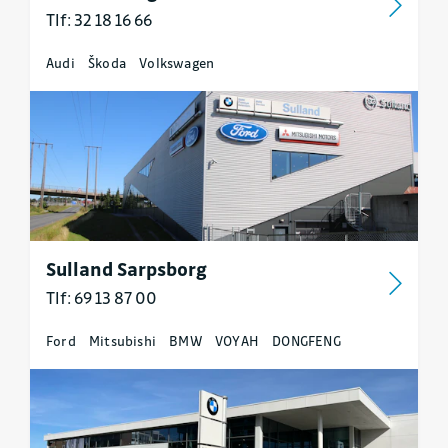
Tlf: 32 18 16 66
Audi
Škoda
Volkswagen
Sulland Sarpsborg
Tlf: 69 13 87 00
Ford
Mitsubishi
BMW
VOYAH
DONGFENG