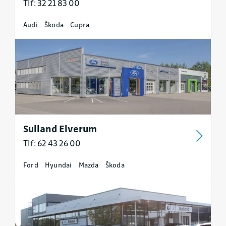
Tlf: 32 21 83 00
Audi
Škoda
Cupra
Sulland Elverum
Tlf: 62 43 26 00
Ford
Hyundai
Mazda
Škoda