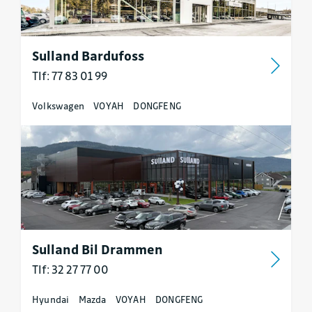
Sulland Bardufoss
Tlf: 77 83 01 99
Volkswagen
VOYAH
DONGFENG
Sulland Bil Drammen
Tlf: 32 27 77 00
Hyundai
Mazda
VOYAH
DONGFENG