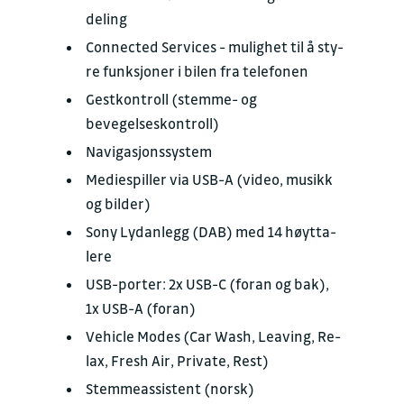
de­ling
Connec­ted Services - mu­lig­het til å sty­
re funk­sjo­ner i bi­len fra te­le­fo­nen
Gestkon­troll (stemme- og
bevegelseskontroll)
Na­vi­ga­sjons­system
Medie­spil­ler via USB-A (vi­deo, mu­sikk
og bil­der)
Sony Lyd­an­legg (DAB) med 14 høyt­ta­
le­re
USB-porter: 2x USB-C (foran og bak),
1x USB-A (foran)
Ve­hicle Mo­des (Car Wash, Le­a­ving, Re­
lax, Fresh Air, Pri­vate, Rest)
Stem­me­as­sis­tent (norsk)