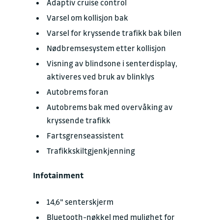
Adap­tiv crui­se con­trol
Var­sel om kol­li­sjon bak
Var­sel for krys­sen­de tra­fikk bak bi­len
Nød­bremse­system etter kol­li­sjon
Vis­ning av blind­sone i sen­terdis­play,
ak­ti­ve­res ved bruk av blinklys
Autobrems foran
Autobrems bak med over­vå­king av
krys­sen­de tra­fikk
Farts­grense­as­sis­tent
Tra­fikk­skil­t­gjen­kjenning
Infotainment
14,6" sen­ter­skjerm
Blue­tooth-nøk­kel med mu­lig­het for