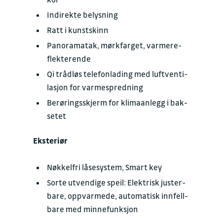
In­di­rek­te be­lys­ning
Ratt i kunst­skinn
Pa­no­ra­ma­tak, mørk­far­get, var­me­re­
flek­te­ren­de
Qi trådløs te­le­fonla­ding med luftven­ti­
la­sjon for varme­spredning
Berørings­skjerm for klima­an­legg i bak­
se­tet
Eksteriør
Nøk­kel­fri låse­system, Smart key
Sorte utven­di­ge speil: Elek­trisk juster­
ba­re, opp­var­me­de, auto­matisk inn­fell­
ba­re med minne­funk­sjon