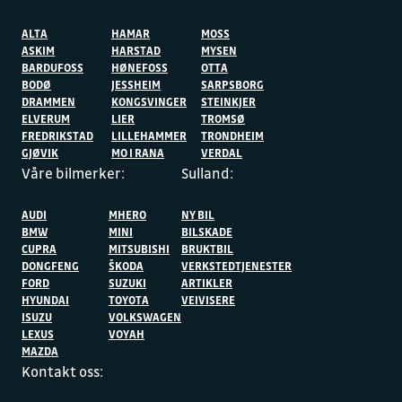
ALTA
HAMAR
MOSS
ASKIM
HARSTAD
MYSEN
BARDUFOSS
HØNEFOSS
OTTA
BODØ
JESSHEIM
SARPSBORG
DRAMMEN
KONGSVINGER
STEINKJER
ELVERUM
LIER
TROMSØ
FREDRIKSTAD
LILLEHAMMER
TRONDHEIM
GJØVIK
MO I RANA
VERDAL
Våre bilmerker:
Sulland:
AUDI
MHERO
NY BIL
BMW
MINI
BILSKADE
CUPRA
MITSUBISHI
BRUKTBIL
DONGFENG
ŠKODA
VERKSTEDTJENESTER
FORD
SUZUKI
ARTIKLER
HYUNDAI
TOYOTA
VEIVISERE
ISUZU
VOLKSWAGEN
LEXUS
VOYAH
MAZDA
Kontakt oss: