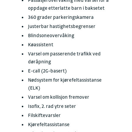
Pas­sa­sjer­over­vå­king med var­sel for å
opp­da­ge etter­lat­te barn i bak­setet
360 gra­der par­ke­rings­ka­me­ra
Juster­bar hastig­hets­be­gren­ser
Blind­sone­over­vå­king
Køas­sis­tent
Var­sel om pas­se­ren­de tra­fikk ved
døråpning
E-call (2G-ba­sert)
Nødsystem for kjøre­fel­tas­si­stan­se
(ELK)
Var­sel om kol­li­sjon frem­over
Iso­fix, 2. rad ytre seter
Fil­skifte­vars­ler
Kjøre­fel­tas­si­stan­se