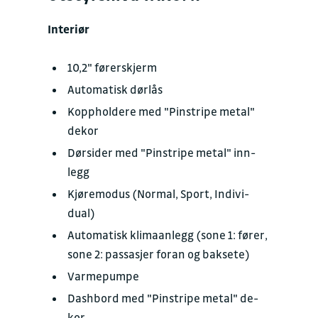
Interiør
10,2" fø­rer­skjerm
Auto­matisk dør­lås
Kopp­hol­de­re med "Pin­stri­pe me­tal"
de­kor
Dør­si­der med "Pin­stri­pe me­tal" inn­
legg
Kjøre­mo­dus (Nor­mal, Sport, In­di­vi­
dual)
Auto­matisk klima­an­legg (sone 1: fø­rer,
sone 2: pas­sa­sjer foran og bak­sete)
Varme­pum­pe
Dash­bord med "Pin­stri­pe me­tal" de­
kor