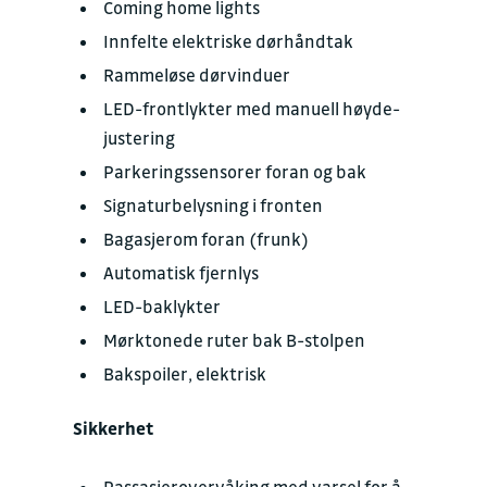
Coming home lights
Inn­fel­te elek­tris­ke dør­hånd­tak
Ram­melø­se dørvin­duer
LED-fron­t­lyk­ter med ma­nuell høyde­
juste­ring
Par­ke­rings­sen­so­rer foran og bak
Sig­na­tur­be­lys­ning i fron­ten
Ba­ga­sje­rom foran (frunk)
Auto­matisk fjernlys
LED-bak­lyk­ter
Mørk­tone­de ruter bak B-stol­pen
Bak­spoi­ler, elek­trisk
Sikkerhet