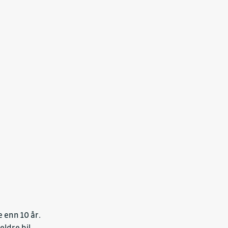
.
 enn 10 år.
ldre bil.