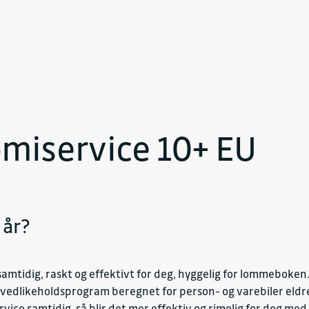
miservice 10+ EU
 år?
samtidig, raskt og effektivt for deg, hyggelig for lommeboken
 vedlikeholdsprogram beregnet for person- og varebiler eldre
ice samtidig, så blir det mer effektiv og rimelig for deg med e