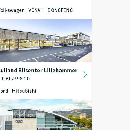
Volkswagen
VOYAH
DONGFENG
Sulland Bilsenter Lillehammer
lf: 61 27 98 00
Ford
Mitsubishi