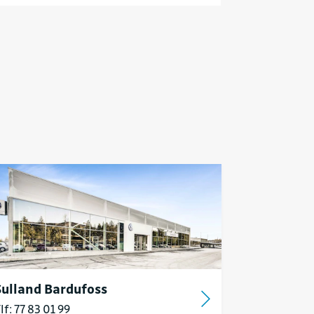
Sulland Bardufoss
lf: 77 83 01 99