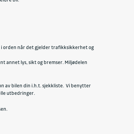
g i orden når det gjelder trafikksikkerhet og
t annet lys, sikt og bremser. Miljødelen
n av bilen din i.h.t. sjekkliste. Vi benytter
elle utbedringer.
sen.