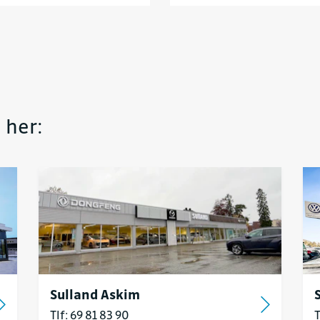
 her:
Sulland Askim
Tlf: 69 81 83 90
T