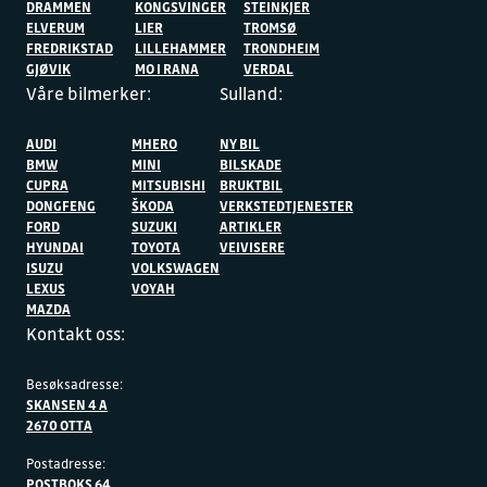
DRAMMEN
KONGSVINGER
STEINKJER
ELVERUM
LIER
TROMSØ
FREDRIKSTAD
LILLEHAMMER
TRONDHEIM
GJØVIK
MO I RANA
VERDAL
Våre bilmerker:
Sulland:
AUDI
MHERO
NY BIL
BMW
MINI
BILSKADE
CUPRA
MITSUBISHI
BRUKTBIL
DONGFENG
ŠKODA
VERKSTEDTJENESTER
FORD
SUZUKI
ARTIKLER
HYUNDAI
TOYOTA
VEIVISERE
ISUZU
VOLKSWAGEN
LEXUS
VOYAH
MAZDA
Kontakt oss:
Besøksadresse:
SKANSEN 4 A
2670 OTTA
Postadresse:
POSTBOKS 64