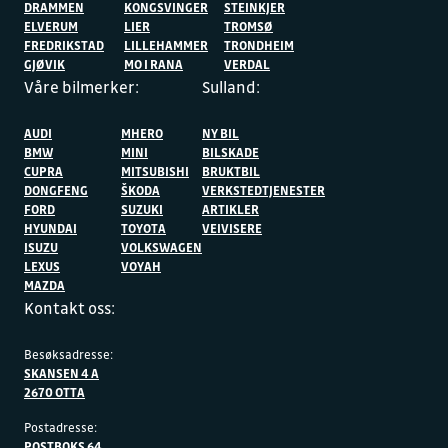
DRAMMEN
KONGSVINGER
STEINKJER
ELVERUM
LIER
TROMSØ
FREDRIKSTAD
LILLEHAMMER
TRONDHEIM
GJØVIK
MO I RANA
VERDAL
Våre bilmerker:
Sulland:
AUDI
MHERO
NY BIL
BMW
MINI
BILSKADE
CUPRA
MITSUBISHI
BRUKTBIL
DONGFENG
ŠKODA
VERKSTEDTJENESTER
FORD
SUZUKI
ARTIKLER
HYUNDAI
TOYOTA
VEIVISERE
ISUZU
VOLKSWAGEN
LEXUS
VOYAH
MAZDA
Kontakt oss:
Besøksadresse:
SKANSEN 4 A
2670 OTTA
Postadresse:
POSTBOKS 64