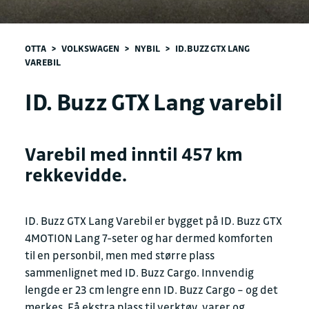
OTTA
>
VOLKSWAGEN
>
NYBIL
>
ID.BUZZ GTX LANG
VAREBIL
ID. Buzz GTX Lang varebil
Varebil med inntil 457 km
rekkevidde.
ID. Buzz GTX Lang Varebil er bygget på ID. Buzz GTX
4MOTION Lang 7-seter og har dermed komforten
til en personbil, men med større plass
sammenlignet med ID. Buzz Cargo. Innvendig
lengde er 23 cm lengre enn ID. Buzz Cargo – og det
merkes. Få ekstra plass til verktøy, varer og