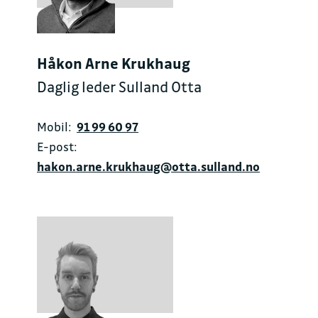
Håkon Arne Krukhaug
Daglig leder Sulland Otta
Mobil:
91 99 60 97
E-post:
hakon.arne.krukhaug@otta.sulland.no