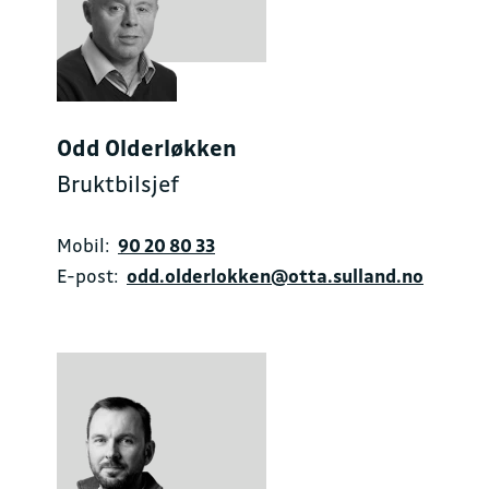
Odd Olderløkken
Bruktbilsjef
Mobil:
90 20 80 33
E-post:
odd.olderlokken@otta.sulland.no