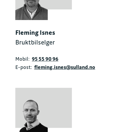
Fleming Isnes
Bruktbilselger
Mobil:
95 55 90 96
E-post:
fleming.isnes@sulland.no