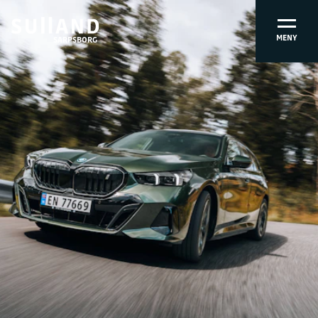
MENY
SARPSBORG