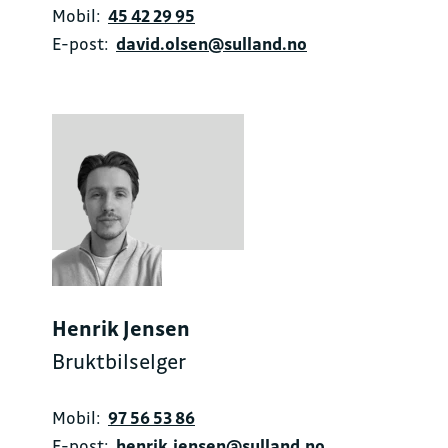
Mobil:
45 42 29 95
E-post:
david.olsen@sulland.no
Henrik Jensen
Bruktbilselger
Mobil:
97 56 53 86
E-post:
henrik.jensen@sulland.no