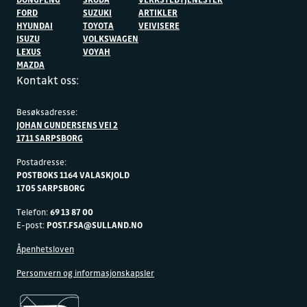
FORD
SUZUKI
ARTIKLER
HYUNDAI
TOYOTA
VEIVISERE
ISUZU
VOLKSWAGEN
LEXUS
VOYAH
MAZDA
Kontakt oss:
Besøksadresse:
JOHAN GUNDERSENS VEI 2
1711 SARPSBORG
Postadresse:
POSTBOKS 1164 VALASKJOLD
1705 SARPSBORG
Telefon:
69 13 87 00
E-post:
POST.FSA@SULLAND.NO
Åpenhetsloven
Personvern og informasjonskapsler