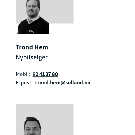
Trond Hem
Nybilselger
Mobil:
92 41 37 80
E-post:
trond.hem@sulland.no