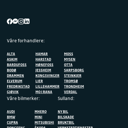
Våre forhandlere:
ALTA
HAMAR
MOSS
ASKIM
HARSTAD
MYSEN
BARDUFOSS
HØNEFOSS
OTTA
BODØ
JESSHEIM
SARPSBORG
DRAMMEN
KONGSVINGER
STEINKJER
ELVERUM
LIER
TROMSØ
FREDRIKSTAD
LILLEHAMMER
TRONDHEIM
GJØVIK
MO I RANA
VERDAL
Våre bilmerker:
Sulland:
AUDI
MHERO
NY BIL
BMW
MINI
BILSKADE
CUPRA
MITSUBISHI
BRUKTBIL
DONGFENG
ŠKODA
VERKSTEDTJENESTER