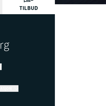
TILBUD
rg
MASJON