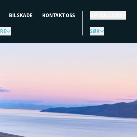
BILSKADE
KONTAKT OSS
OM SULLAND
RE
SØK