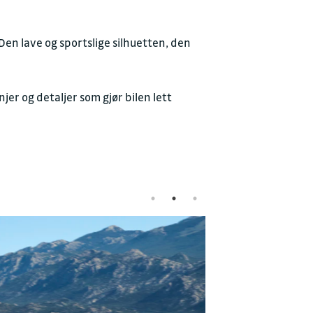
n lave og sportslige silhuetten, den
yggelig prat
r og detaljer som gjør bilen lett
JON
d. Sarpsborg
.no