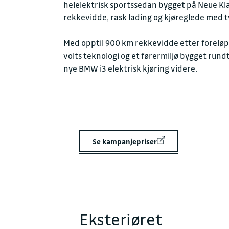
helelektrisk sportssedan bygget på Neue Klas
rekkevidde, rask lading og kjøreglede med 
Med opptil 900 km rekkevidde etter forelø
volts teknologi og et førermiljø bygget run
nye BMW i3 elektrisk kjøring videre.
Se kampanjepriser
Eksteriøret