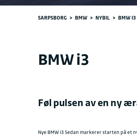
SARPSBORG
>
BMW
>
NYBIL
>
BMW I3 
BMW i3
Føl pulsen av en ny ær
Nye BMW i3 Sedan markerer starten på et ny