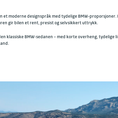
n et moderne designspråk med tydelige BMW-proporsjoner. De
Kontakt oss for en h
n gir bilen et rent, presist og selvsikkert uttrykk.
n klassiske BMW-sedanen – med korte overheng, tydelige linje
FAKTURAINFORMAS
tand.
Juridisk navn
Sulland Østfold AS av
Organisasjonsnummer
911 352 400
Fakturaepost
faktura.fsa@sulland