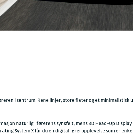
eren i sentrum. Rene linjer, store flater og et minimalistisk
masjon naturlig i førerens synsfelt, mens 3D Head-Up Display
ting System X får du en digital føreropplevelse som er enkel