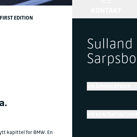
KONTAKT
FIRST EDITION
Sulland
Sarpsbo
VIS ÅPNINGSTIDER
a.
Bilsalg
VIS KONTAKTINFOR
←
Stengt
Telefon
tt kapittel for BMW. En
+ Vis flere åpningstider