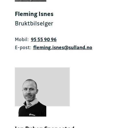
Fleming Isnes
Bruktbilselger
Mobil:
95 55 90 96
E-post:
fleming.isnes@sulland.no