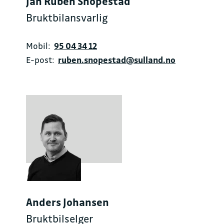
Jan Ruben Snopestad
Bruktbilansvarlig
Mobil:
95 04 34 12
E-post:
ruben.snopestad@sulland.no
Anders Johansen
Bruktbilselger