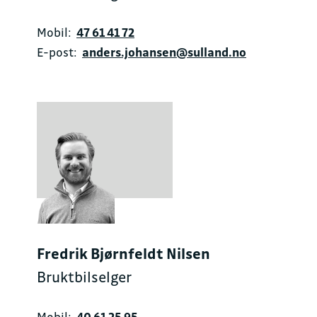
Mobil:
47 61 41 72
E-post:
anders.johansen@sulland.no
Fredrik Bjørnfeldt Nilsen
Bruktbilselger
Mobil:
40 61 25 95