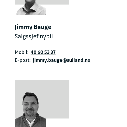
Jimmy Bauge
Salgssjef nybil
Mobil:
40 60 53 37
E-post:
jimmy.bauge@sulland.no