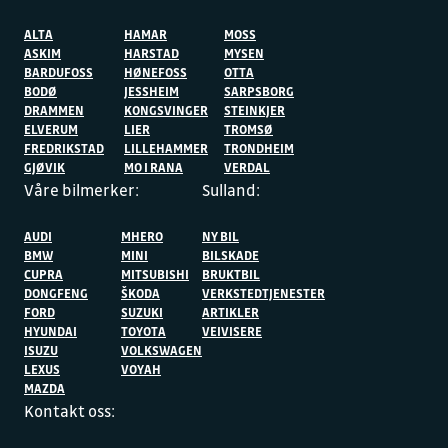
ALTA
HAMAR
MOSS
ASKIM
HARSTAD
MYSEN
BARDUFOSS
HØNEFOSS
OTTA
BODØ
JESSHEIM
SARPSBORG
DRAMMEN
KONGSVINGER
STEINKJER
ELVERUM
LIER
TROMSØ
FREDRIKSTAD
LILLEHAMMER
TRONDHEIM
GJØVIK
MO I RANA
VERDAL
Våre bilmerker:
Sulland:
AUDI
MHERO
NY BIL
BMW
MINI
BILSKADE
CUPRA
MITSUBISHI
BRUKTBIL
DONGFENG
ŠKODA
VERKSTEDTJENESTER
FORD
SUZUKI
ARTIKLER
HYUNDAI
TOYOTA
VEIVISERE
ISUZU
VOLKSWAGEN
LEXUS
VOYAH
MAZDA
Kontakt oss: