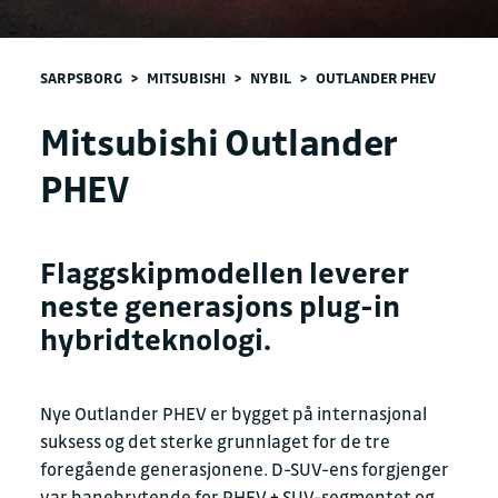
SARPSBORG
>
MITSUBISHI
>
NYBIL
>
OUTLANDER PHEV
Mitsubishi Outlander
PHEV
Flaggskipmodellen leverer
neste generasjons plug-in
hybridteknologi.
Nye Outlander PHEV er bygget på internasjonal
suksess og det sterke grunnlaget for de tre
foregående generasjonene. D-SUV-ens forgjenger
var banebrytende for PHEV + SUV-segmentet og