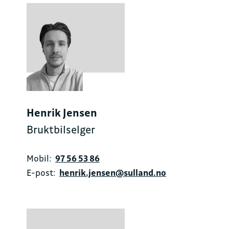
Henrik Jensen
Bruktbilselger
Mobil:
97 56 53 86
E-post:
henrik.jensen@sulland.no