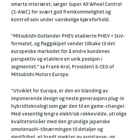
smarte interiøret, sørger Super All Wheel Control
(S-AWC) for svært god fremkommelighet og
kontroll selv under vanskelige kjøreforhold.
"Mitsubishi Outlander PHEV etablerte PHEV + SUV-
formatet, og flaggskipet vender tilbake til det
europeiske markedet for å endre kundenes
perspektiv og etablere en unik posisjon i
segmentet," sa Frank Krol, President & CEO of
Mitsubishi Motors Europe.
"Utviklet for Europa, er den en blanding av
imponerende design og neste generasjons plug-in
hybridteknologi som gjør den til en game-changer.
Med vesentlig lengre elektrisk rekkevidde, utrolige
kvalitetsnivåer med den grundige japanske
omotenashi
-tilnærmingen til detaljer og
gjestfrihet, et bredt spekter av assistanse- og