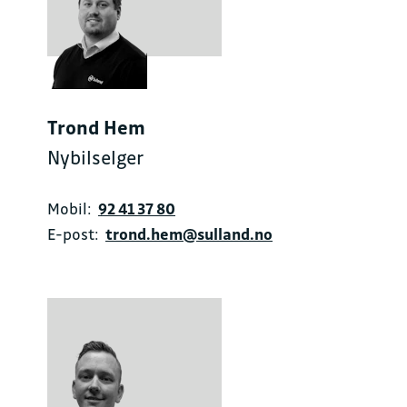
Trond Hem
Nybilselger
Mobil:
92 41 37 80
E-post:
trond.hem@sulland.no