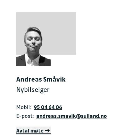
Andreas Småvik
Nybilselger
Mobil:
95 04 64 06
E-post:
andreas.smavik@sulland.no
Avtal møte