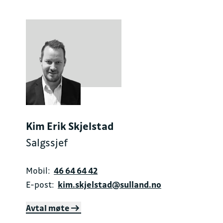
Kim Erik Skjelstad
Salgssjef
Mobil:
46 64 64 42
E-post:
kim.skjelstad@sulland.no
Avtal møte