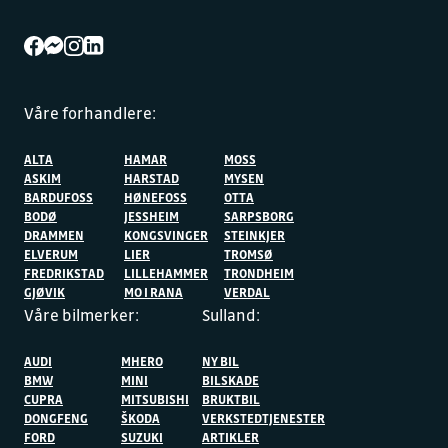
Våre forhandlere:
ALTA
HAMAR
MOSS
ASKIM
HARSTAD
MYSEN
BARDUFOSS
HØNEFOSS
OTTA
BODØ
JESSHEIM
SARPSBORG
DRAMMEN
KONGSVINGER
STEINKJER
ELVERUM
LIER
TROMSØ
FREDRIKSTAD
LILLEHAMMER
TRONDHEIM
GJØVIK
MO I RANA
VERDAL
Våre bilmerker:
Sulland:
AUDI
MHERO
NY BIL
BMW
MINI
BILSKADE
CUPRA
MITSUBISHI
BRUKTBIL
DONGFENG
ŠKODA
VERKSTEDTJENESTER
FORD
SUZUKI
ARTIKLER