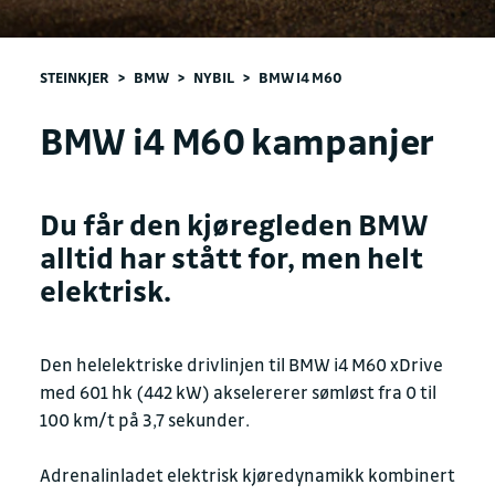
STEINKJER
>
BMW
>
NYBIL
>
BMW I4 M60
BMW i4 M60 kampanjer
Du får den kjøregleden BMW
alltid har stått for, men helt
elektrisk.
Den helelektriske drivlinjen til BMW i4 M60 xDrive
med 601 hk (442 kW) akselererer sømløst fra 0 til
100 km/t på 3,7 sekunder.
Adrenalinladet elektrisk kjøredynamikk kombinert