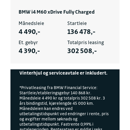
BMW i4 M60 xDrive Fully Charged
Månedsleie
Startleie
4 490,-
136 478,-
Et. gebyr
Totalpris leasing
4 390,-
302 508,-
Vinterhjul og serviceavtale er inkludert.
*Privatleasing fra BMW Financial Service:
Startleie/etableringsgebyr 140 868 kr.
Månedsleie 4 490 kr og totalpris 302 508 kr. 3
års bindingstid, kjørelengde 45 000 km.
Månedsleien kan endres ved
utbetalingstidspunkt ved endringer i rente, pris
og avgifter mellom søknads og
utbetalingstidspunkt. Fastrente 0,99% i
avtaleperioden. Rentesatsen er gyldig i seks