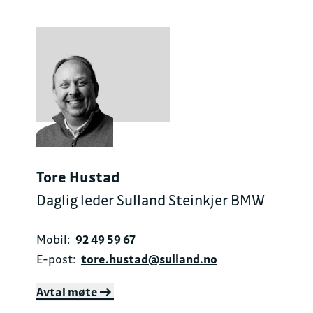
Tore Hustad
Daglig leder Sulland Steinkjer BMW
Mobil:
92 49 59 67
E-post:
tore.hustad@sulland.no
Avtal møte