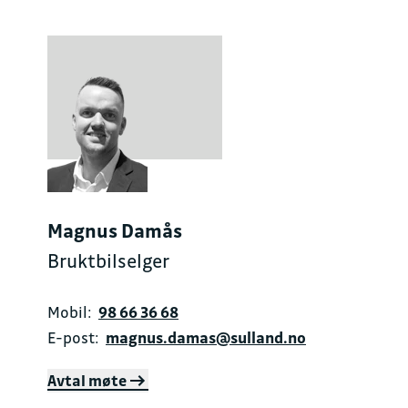
Magnus Damås
Bruktbilselger
Mobil:
98 66 36 68
E-post:
magnus.damas@sulland.no
Avtal møte