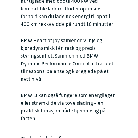
hurtiglade med opptil 400 kW ved
kompatible ladere. Under optimale
forhold kan du lade nok energi til opptil
400 km rekkevidde på rundt 10 minutter.
BMW Heart of Joy samler drivlinje og
kjøredynamikk i én rask og presis
styringsenhet. Sammen med BMW
Dynamic Performance Control bidrar det
til respons, balanse og kjøreglede på et
nytt nivå.
BMW i3 kan også fungere som energilager
eller strømkilde via toveislading – en
praktisk funksjon både hjemme og på
farten.