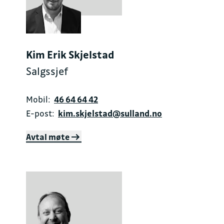
Kim Erik Skjelstad
Salgssjef
Mobil:
46 64 64 42
E-post:
kim.skjelstad@sulland.no
Avtal møte