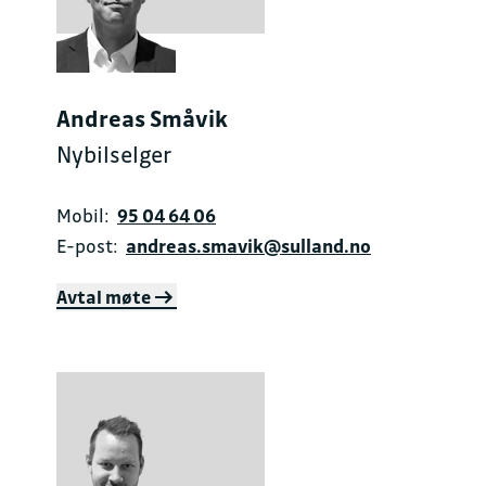
Andreas Småvik
Nybilselger
Mobil:
95 04 64 06
E-post:
andreas.smavik@sulland.no
Avtal møte