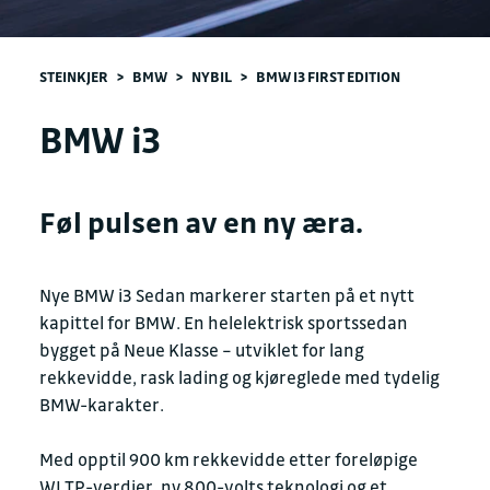
STEINKJER
>
BMW
>
NYBIL
>
BMW I3 FIRST EDITION
BMW i3
Føl pulsen av en ny æra.
Nye BMW i3 Sedan markerer starten på et nytt
kapittel for BMW. En helelektrisk sportssedan
bygget på Neue Klasse – utviklet for lang
rekkevidde, rask lading og kjøreglede med tydelig
BMW-karakter.
Med opptil 900 km rekkevidde etter foreløpige
WLTP-verdier, ny 800-volts teknologi og et