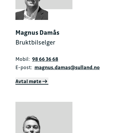
Magnus Damås
Bruktbilselger
Mobil:
98 66 36 68
E-post:
magnus.damas@sulland.no
Avtal møte