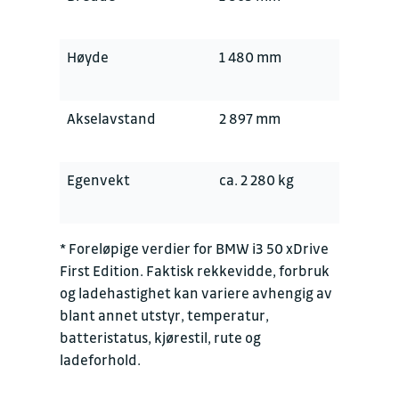
Høyde
1 480 mm
Akselavstand
2 897 mm
Egenvekt
ca. 2 280 kg
* Foreløpige verdier for BMW i3 50 xDrive
First Edition. Faktisk rekkevidde, forbruk
og ladehastighet kan variere avhengig av
blant annet utstyr, temperatur,
batteristatus, kjørestil, rute og
ladeforhold.