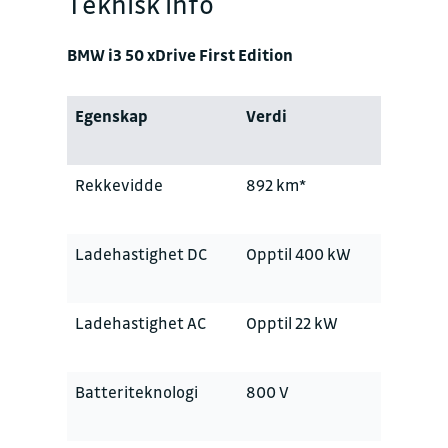
Teknisk info
BMW i3 50 xDrive First Edition
Egenskap
Verdi
Rekkevidde
892 km*
Ladehastighet DC
Opptil 400 kW
Ladehastighet AC
Opptil 22 kW
Batteriteknologi
800 V