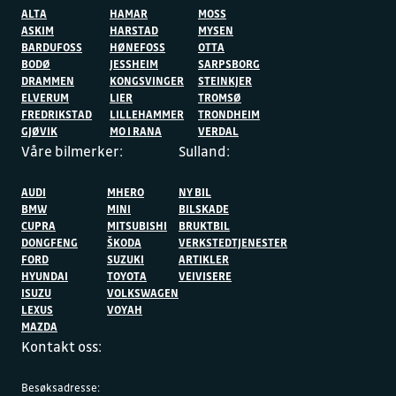
ALTA
HAMAR
MOSS
ASKIM
HARSTAD
MYSEN
BARDUFOSS
HØNEFOSS
OTTA
BODØ
JESSHEIM
SARPSBORG
DRAMMEN
KONGSVINGER
STEINKJER
ELVERUM
LIER
TROMSØ
FREDRIKSTAD
LILLEHAMMER
TRONDHEIM
GJØVIK
MO I RANA
VERDAL
Våre bilmerker:
Sulland:
AUDI
MHERO
NY BIL
BMW
MINI
BILSKADE
CUPRA
MITSUBISHI
BRUKTBIL
DONGFENG
ŠKODA
VERKSTEDTJENESTER
FORD
SUZUKI
ARTIKLER
HYUNDAI
TOYOTA
VEIVISERE
ISUZU
VOLKSWAGEN
LEXUS
VOYAH
MAZDA
Kontakt oss:
Besøksadresse: