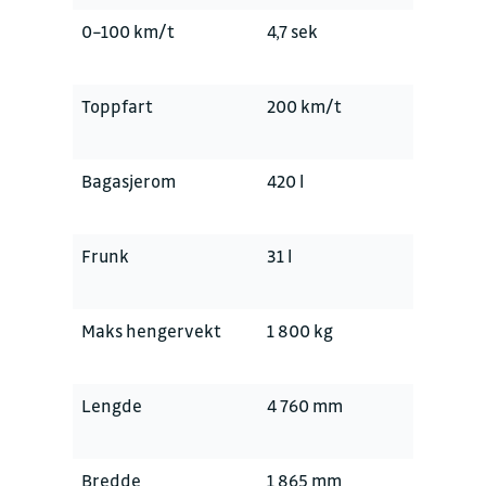
0–100 km/t
4,7 sek
Toppfart
200 km/t
Bagasjerom
420 l
Frunk
31 l
Maks hengervekt
1 800 kg
Lengde
4 760 mm
Bredde
1 865 mm