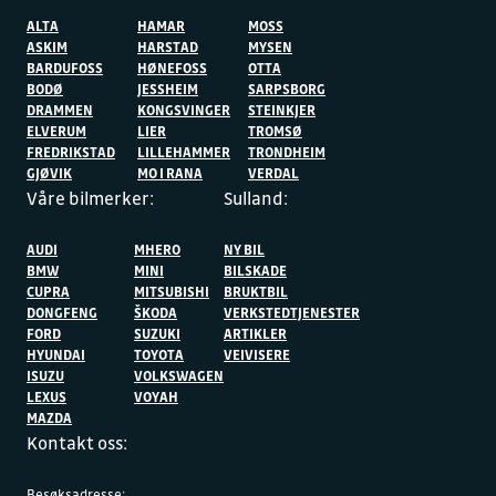
ALTA
HAMAR
MOSS
ASKIM
HARSTAD
MYSEN
BARDUFOSS
HØNEFOSS
OTTA
BODØ
JESSHEIM
SARPSBORG
DRAMMEN
KONGSVINGER
STEINKJER
ELVERUM
LIER
TROMSØ
FREDRIKSTAD
LILLEHAMMER
TRONDHEIM
GJØVIK
MO I RANA
VERDAL
Våre bilmerker:
Sulland:
AUDI
MHERO
NY BIL
BMW
MINI
BILSKADE
CUPRA
MITSUBISHI
BRUKTBIL
DONGFENG
ŠKODA
VERKSTEDTJENESTER
FORD
SUZUKI
ARTIKLER
HYUNDAI
TOYOTA
VEIVISERE
ISUZU
VOLKSWAGEN
LEXUS
VOYAH
MAZDA
Kontakt oss:
Besøksadresse: