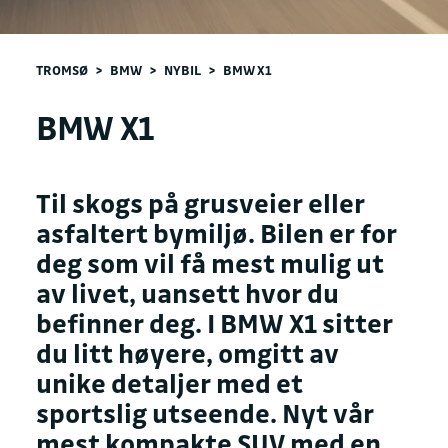
TROMSØ
>
BMW
>
NYBIL
>
BMW X1
BMW X1
Til skogs på grusveier eller
asfaltert bymiljø. Bilen er for
deg som vil få mest mulig ut
av livet, uansett hvor du
befinner deg. I BMW X1 sitter
du litt høyere, omgitt av
unike detaljer med et
sportslig utseende. Nyt vår
mest kompakte SUV med en