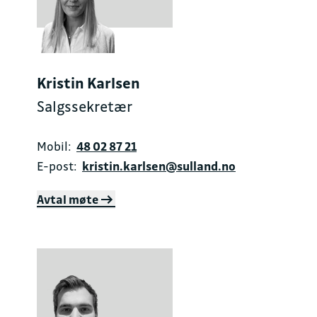
Kristin Karlsen
Salgssekretær
Mobil:
48 02 87 21
E-post:
kristin.karlsen@sulland.no
Avtal møte