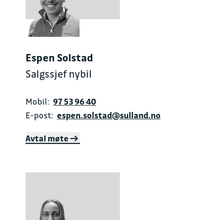
Espen Solstad
Salgssjef nybil
Mobil:
97 53 96 40
E-post:
espen.solstad@sulland.no
Avtal møte