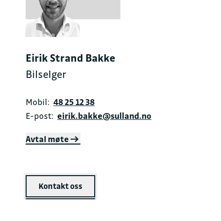
Eirik Strand Bakke
Bilselger
Mobil:
48 25 12 38
E-post:
eirik.bakke@sulland.no
Avtal møte
Kontakt oss