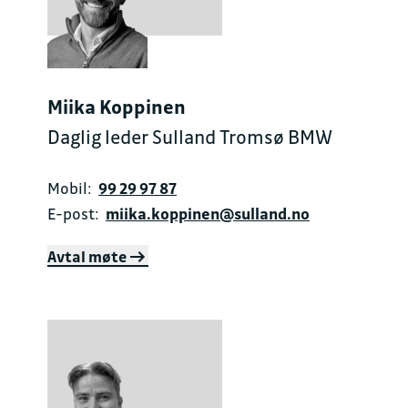
Miika Koppinen
Daglig leder Sulland Tromsø BMW
Mobil:
99 29 97 87
E-post:
miika.koppinen@sulland.no
Avtal møte