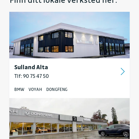
Sulland Alta
Tlf: 90 75 47 50
BMW
VOYAH
DONGFENG