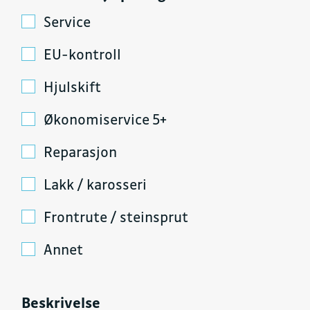
Service
EU-kontroll
Hjulskift
Økonomiservice 5+
Reparasjon
Lakk / karosseri
Frontrute / steinsprut
Annet
Beskrivelse