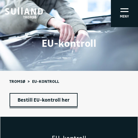
MENY
TROMSØ
EU-kontroll
TROMSØ
>
EU-KONTROLL
Bestill EU-kontroll her
EU-kontroll