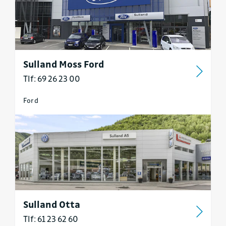
Sulland Moss Ford
Tlf: 69 26 23 00
Ford
Sulland Otta
Tlf: 61 23 62 60