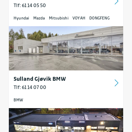
Tlf: 61 14 05 50
Hyundai
Mazda
Mitsubishi
VOYAH
DONGFENG
Sulland Gjøvik BMW
Tlf: 61 14 07 00
BMW