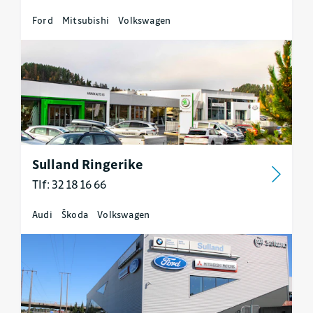
Ford
Mitsubishi
Volkswagen
Sulland Ringerike
Tlf: 32 18 16 66
Audi
Škoda
Volkswagen