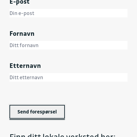
E-post
Fornavn
Etternavn
Send forespørsel
Finn ditt lokale verksted her: