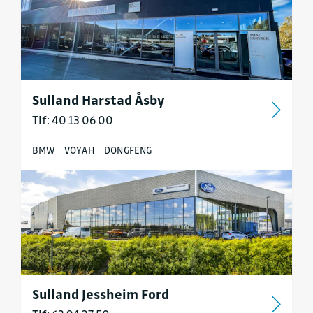
Sulland Harstad Åsby
Tlf: 40 13 06 00
BMW
VOYAH
DONGFENG
Sulland Jessheim Ford