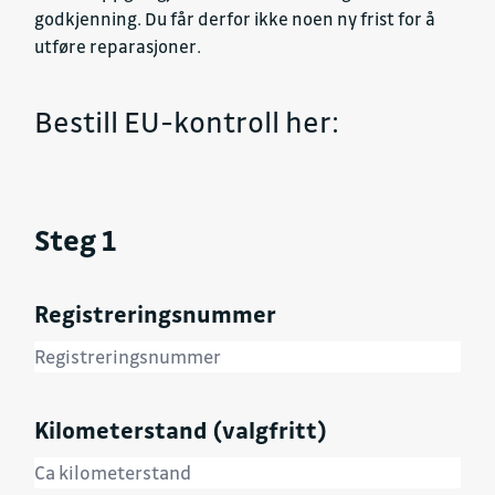
godkjenning. Du får derfor ikke noen ny frist for å
utføre reparasjoner.
Bestill EU-kontroll her:
Steg 1
Registreringsnummer
Kilometerstand (valgfritt)