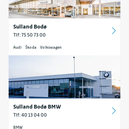
Sulland Bodø
Tlf: 75 50 73 00
Audi
Škoda
Volkswagen
Sulland Bodø BMW
Tlf: 40 13 04 00
BMW