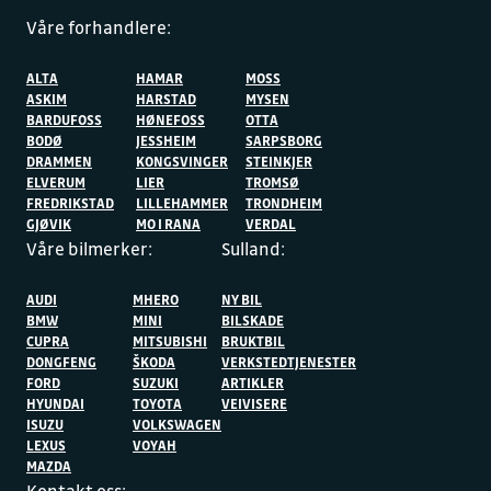
Våre forhandlere:
ALTA
HAMAR
MOSS
ASKIM
HARSTAD
MYSEN
BARDUFOSS
HØNEFOSS
OTTA
BODØ
JESSHEIM
SARPSBORG
DRAMMEN
KONGSVINGER
STEINKJER
ELVERUM
LIER
TROMSØ
FREDRIKSTAD
LILLEHAMMER
TRONDHEIM
GJØVIK
MO I RANA
VERDAL
Våre bilmerker:
Sulland:
AUDI
MHERO
NY BIL
BMW
MINI
BILSKADE
CUPRA
MITSUBISHI
BRUKTBIL
DONGFENG
ŠKODA
VERKSTEDTJENESTER
FORD
SUZUKI
ARTIKLER
HYUNDAI
TOYOTA
VEIVISERE
ISUZU
VOLKSWAGEN
LEXUS
VOYAH
MAZDA