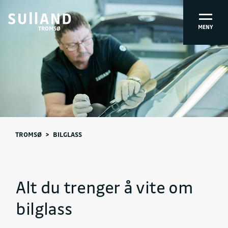
MENY
TROMSØ
TROMSØ
>
BILGLASS
Alt du trenger å vite om
bilglass