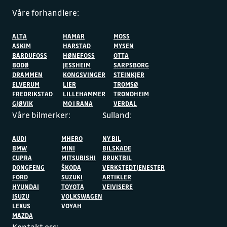
Våre forhandlere:
ALTA
HAMAR
MOSS
ASKIM
HARSTAD
MYSEN
BARDUFOSS
HØNEFOSS
OTTA
BODØ
JESSHEIM
SARPSBORG
DRAMMEN
KONGSVINGER
STEINKJER
ELVERUM
LIER
TROMSØ
FREDRIKSTAD
LILLEHAMMER
TRONDHEIM
GJØVIK
MO I RANA
VERDAL
Våre bilmerker:
Sulland:
AUDI
MHERO
NY BIL
BMW
MINI
BILSKADE
CUPRA
MITSUBISHI
BRUKTBIL
DONGFENG
ŠKODA
VERKSTEDTJENESTER
FORD
SUZUKI
ARTIKLER
HYUNDAI
TOYOTA
VEIVISERE
ISUZU
VOLKSWAGEN
LEXUS
VOYAH
MAZDA