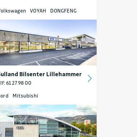
Volkswagen
VOYAH
DONGFENG
Sulland Bilsenter Lillehammer
lf: 61 27 98 00
Ford
Mitsubishi