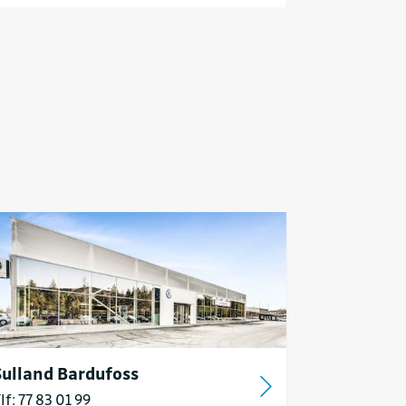
Sulland Bardufoss
lf: 77 83 01 99