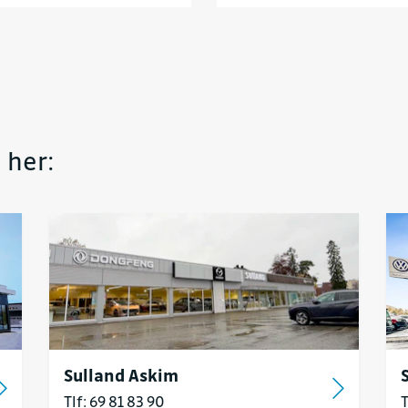
 her:
Sulland Askim
Tlf: 69 81 83 90
T