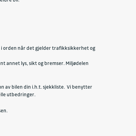
g i orden når det gjelder trafikksikkerhet og
t annet lys, sikt og bremser. Miljødelen
n av bilen din i.h.t. sjekkliste. Vi benytter
elle utbedringer.
sen.