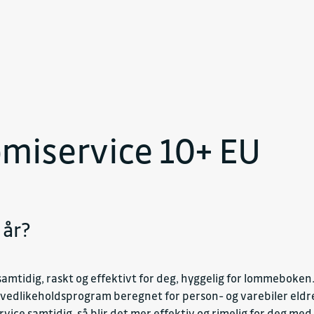
miservice 10+ EU
 år?
samtidig, raskt og effektivt for deg, hyggelig for lommeboken
 vedlikeholdsprogram beregnet for person- og varebiler eldre
ice samtidig, så blir det mer effektiv og rimelig for deg med e