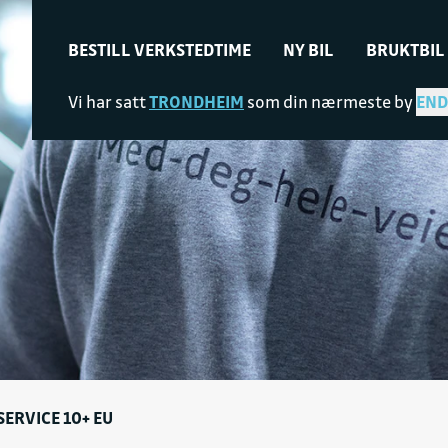
BESTILL VERKSTEDTIME
NY BIL
BRUKTBIL
Vi har satt
TRONDHEIM
som din nærmeste by
END
ERVICE 10+ EU