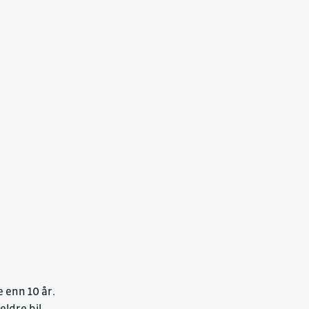
.
 enn 10 år.
ldre bil.