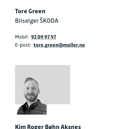
Tore Green
Bilselger ŠKODA
Mobil:
92 09 97 97
E-post:
tore.green@moller.no
Kim Roger Bøhn Aksnes