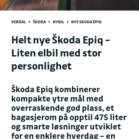
VERDAL
>
ŠKODA
>
NYBIL
>
NYE SKODA EPIQ
Helt nye Škoda Epiq –
Liten elbil med stor
personlighet
Škoda Epiq kombinerer
kompakte ytre mål med
overraskende god plass, et
bagasjerom på opptil 475 liter
og smarte løsninger utviklet
for en enklere hverdag – en