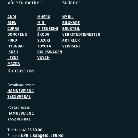
Våre bilmerker:
Sulland:
AUDI
MHERO
NY BIL
BMW
MINI
BILSKADE
CUPRA
MITSUBISHI
BRUKTBIL
DONGFENG
ŠKODA
VERKSTEDTJENESTER
FORD
SUZUKI
ARTIKLER
HYUNDAI
TOYOTA
VEIVISERE
ISUZU
VOLKSWAGEN
LEXUS
VOYAH
MAZDA
Kontakt oss:
Besøksadresse:
HAMNEVEIEN 1
7652 VERDAL
Postadresse:
HAMNEVEIEN 1
7652 VERDAL
Telefon:
41 55 30 00
E-post:
NYBIL.801@MOLLER.NO