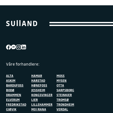
Våre forhandlere:
ALTA
HAMAR
MOSS
ASKIM
HARSTAD
MYSEN
BARDUFOSS
HØNEFOSS
OTTA
BODØ
JESSHEIM
SARPSBORG
DRAMMEN
KONGSVINGER
STEINKJER
ELVERUM
LIER
TROMSØ
FREDRIKSTAD
LILLEHAMMER
TRONDHEIM
GJØVIK
MO I RANA
VERDAL