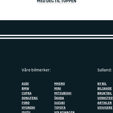
MED DEG TIL TOPPEN
Våre bilmerker:
Sulland:
AUDI
MHERO
NY BIL
BMW
MINI
BILSKADE
CUPRA
MITSUBISHI
BRUKTBIL
DONGFENG
ŠKODA
VERKSTED
FORD
SUZUKI
ARTIKLER
HYUNDAI
TOYOTA
VEIVISERE
ISUZU
VOLKSWAGEN