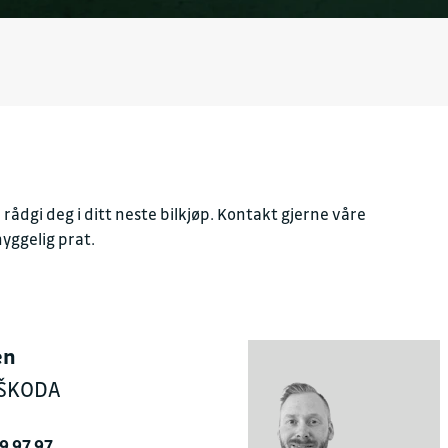
å rådgi deg i ditt neste bilkjøp. Kontakt gjerne våre
hyggelig prat.
en
r ŠKODA
9 97 97