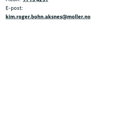
E-post:
kim.roger.bohn.aksnes@moller.no