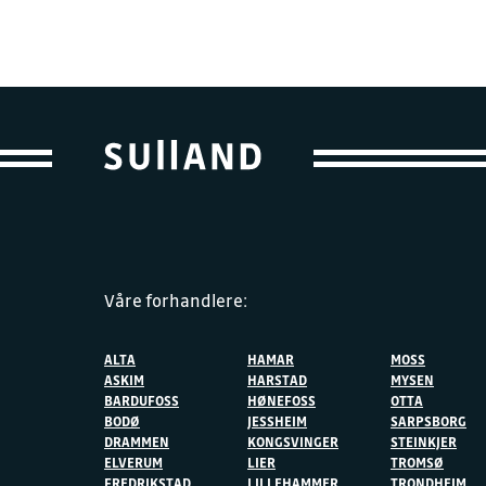
Våre forhandlere:
ALTA
HAMAR
MOSS
ASKIM
HARSTAD
MYSEN
BARDUFOSS
HØNEFOSS
OTTA
BODØ
JESSHEIM
SARPSBORG
DRAMMEN
KONGSVINGER
STEINKJER
ELVERUM
LIER
TROMSØ
FREDRIKSTAD
LILLEHAMMER
TRONDHEIM