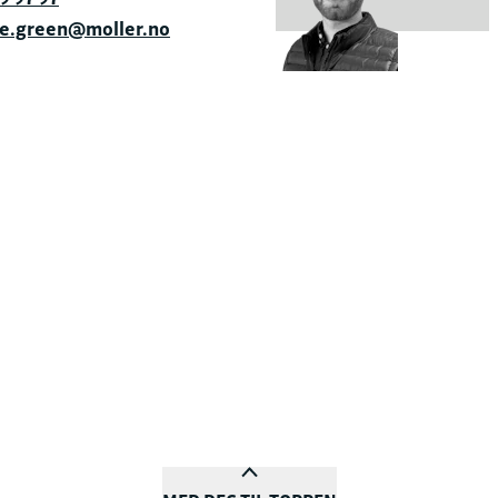
re.green@moller.no