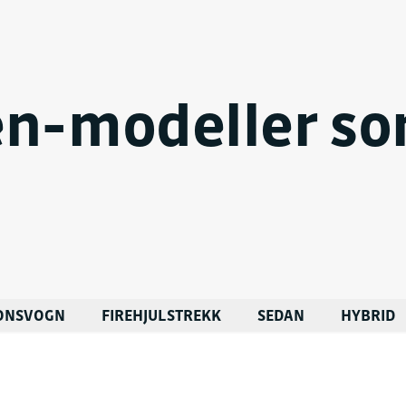
Kontakt oss for en h
n-modeller so
FAKTURAINFORMAS
Juridisk navn
Sulland Verdal AS
Organisasjonsnummer
977 235 855
Fakturaepost
fakturamottak1801@
JONSVOGN
FIREHJULSTREKK
SEDAN
HYBRID