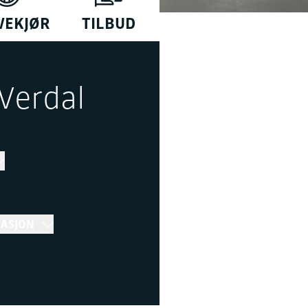
VEKJØR
TILBUD
 Verdal
MASJON