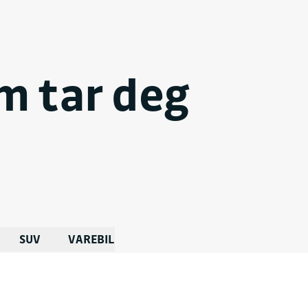
yggelig prat
m tar deg
JON
moller.no
SUV
VAREBIL