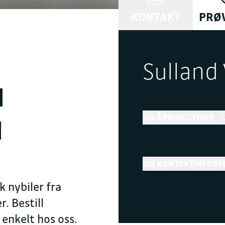
KONTAKT
PRØ
Sulland
l
VIS ÅPNINGSTIDER
l
Bilsalg
VIS KONTAKTINFOR
←
Stengt
k nybiler fra
Telefon
+ Vis flere åpningstider
. Bestill
41 55 30 00
 enkelt hos oss.