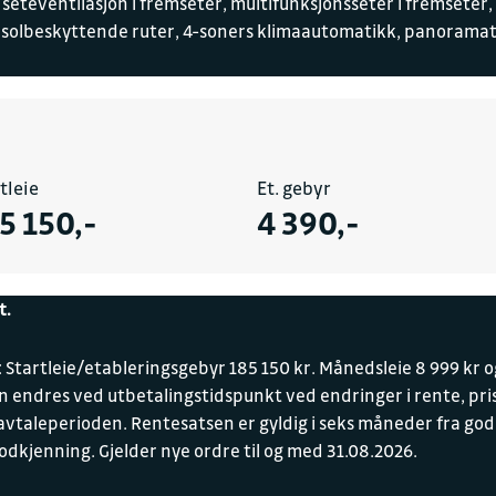
seteventilasjon i fremseter, multifunksjonsseter i fremseter
, solbeskyttende ruter, 4-soners klimaautomatikk, panoramat
tleie
Et. gebyr
5 150,-
4 390,-
t.
 Startleie/etableringsgebyr 185 150 kr. Månedsleie 8 999 kr og 
 endres ved utbetalingstidspunkt ved endringer i rente, pris
avtaleperioden. Rentesatsen er gyldig i seks måneder fra god
odkjenning. Gjelder nye ordre til og med 31.08.2026.