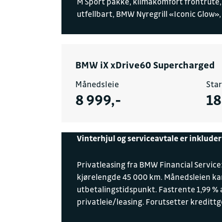
M Sport pakke, klimakomfort frontrute, 
utfellbart, BMW Nyregrill «Iconic Glow»
BMW iX xDrive60 Supercharged
Månedsleie
Star
8 999,-
18
Vinterhjul og serviceavtale er inkluder
Privatleasing fra BMW Financial Service:
kjørelengde 45 000 km. Månedsleien kan
utbetalingstidspunkt. Fastrente 1,99 % 
privatleie/leasing. Forutsetter kredittg