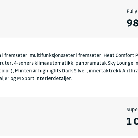
Full
98
 i fremseter, multifunksjonsseter i fremseter, Heat Comfort 
 ruter, 4-soners klimaautomatikk, panoramatak Sky Lounge, me
icolor), M interiør highlights Dark Silver, innertaktrekk Anth
ljer og M Sport interiørdetaljer.
Supe
1 