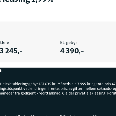
Kontakt oss for en h
FAKTURAINFORMAS
Juridisk navn
tleie
Et. gebyr
Sulland Auto AS avd. 
3 245,-
4 390,-
Organisasjonsnummer
929451333
t.
Fakturaepost
faktura.bmw@sullan
tleie/etableringsgebyr 187 635 kr. Månedsleie 7 999 kr og totalpris 475
gstidspunkt ved endringer i rente, pris, avgifter mellom søknads- og
 måneder fra godkjent kredittsøknad. Gjelder privatleie/leasing. Foru