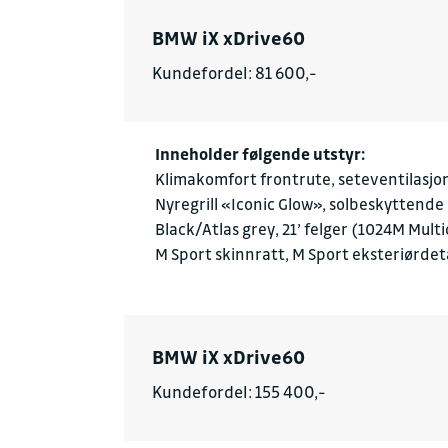
BMW iX xDrive60
Kundefordel: 81 600,-
Inneholder følgende utstyr:
Klimakomfort frontrute, seteventilasjon
Nyregrill «Iconic Glow», solbeskyttende
Black/Atlas grey, 21’ felger (1024M Mult
M Sport skinnratt, M Sport eksteriørdeta
BMW iX xDrive60
Kundefordel: 155 400,-