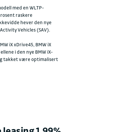
Verksted
 modell med en WLTP-
prosent raskere
←
Stengt
E-post
rekkevidde hever den nye
post.bal@sull
Activity Vehicles (SAV).
+ Vis flere åpningstider
BMW iX xDrive45, BMW iX
Delelager
ellene i den nye BMW iX-
Besøksadresse
ng takket være optimalisert
←
Stengt
Trekanten 2
9515 ALTA
+ Vis flere åpningstider
Postadresse
Postboks 2030 Elveb
9507 ALTA
 leasing 1,99%