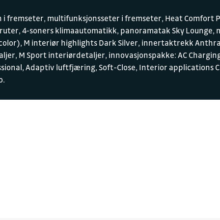
 i fremseter, multifunksjonsseter i fremseter, Heat Comfort 
 ruter, 4-soners klimaautomatikk, panoramatak Sky Lounge, me
icolor), M interiør highlights Dark Silver, innertaktrekk Anth
ljer, M Sport interiørdetaljer, innovasjonspakke: AC Charging
ssional, Adaptiv luftfjæring, Soft-Close, Interior applicatio
o.