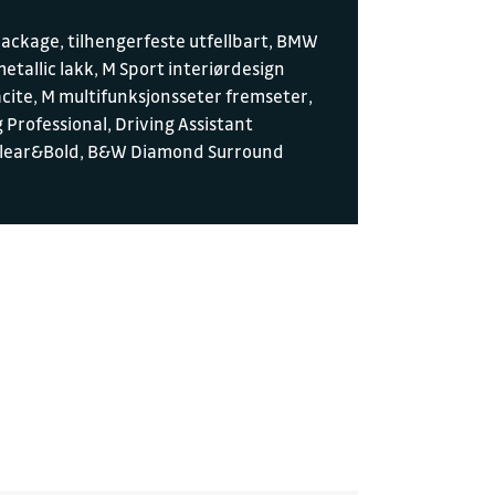
Package, tilhengerfeste utfellbart, BMW
tallic lakk, M Sport interiørdesign
racite, M multifunksjonsseter fremseter,
 Professional, Driving Assistant
ns Clear&Bold, B&W Diamond Surround