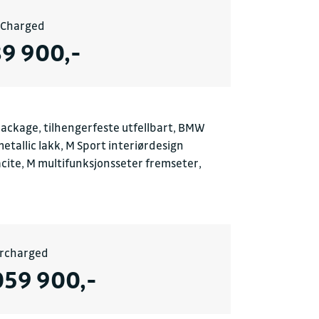
y Charged
9 900,-
Package, tilhengerfeste utfellbart, BMW
tallic lakk, M Sport interiørdesign
racite, M multifunksjonsseter fremseter,
rcharged
059 900,-