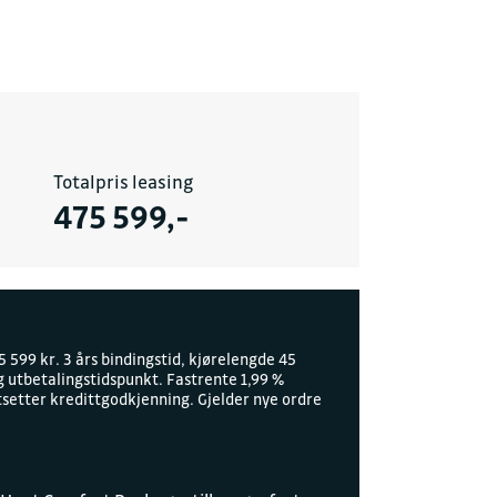
yggelig prat
JON
Totalpris leasing
Alta
475 599,-
d.no
 599 kr. 3 års bindingstid, kjørelengde 45
 utbetalingstidspunkt. Fastrente 1,99 %
tsetter kredittgodkjenning. Gjelder nye ordre