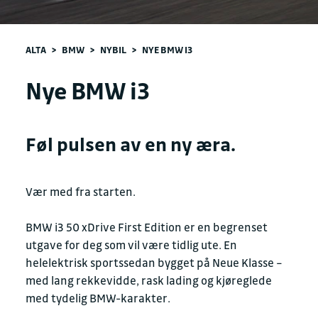
ALTA
>
BMW
>
NYBIL
>
NYE BMW I3
Nye BMW i3
Føl pulsen av en ny æra.
Vær med fra starten.
BMW i3 50 xDrive First Edition er en begrenset
utgave for deg som vil være tidlig ute. En
helelektrisk sportssedan bygget på Neue Klasse –
med lang rekkevidde, rask lading og kjøreglede
med tydelig BMW-karakter.