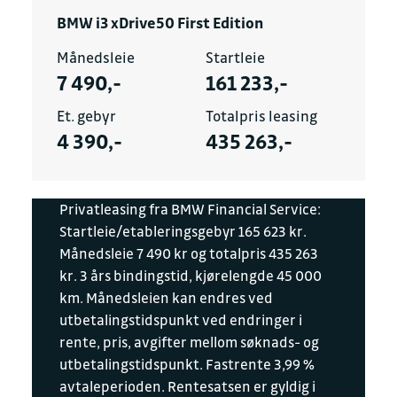
BMW i3 xDrive50 First Edition
Månedsleie
Startleie
7 490,-
161 233,-
Et. gebyr
Totalpris leasing
4 390,-
435 263,-
Privatleasing fra BMW Financial Service:
Startleie/etableringsgebyr 165 623 kr.
Månedsleie 7 490 kr og totalpris 435 263
kr. 3 års bindingstid, kjørelengde 45 000
km. Månedsleien kan endres ved
utbetalingstidspunkt ved endringer i
rente, pris, avgifter mellom søknads- og
utbetalingstidspunkt. Fastrente 3,99 %
avtaleperioden. Rentesatsen er gyldig i