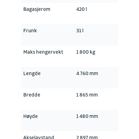
Bagasjerom
420 l
Frunk
31 l
Maks hengervekt
1 800 kg
Lengde
4 760 mm
Bredde
1 865 mm
Høyde
1 480 mm
Akselavstand
2 897 mm