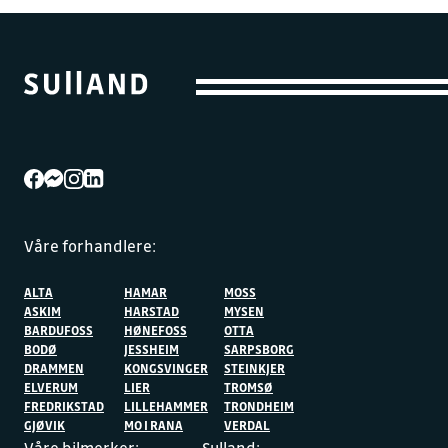
Våre forhandlere:
ALTA
HAMAR
MOSS
ASKIM
HARSTAD
MYSEN
BARDUFOSS
HØNEFOSS
OTTA
BODØ
JESSHEIM
SARPSBORG
DRAMMEN
KONGSVINGER
STEINKJER
ELVERUM
LIER
TROMSØ
FREDRIKSTAD
LILLEHAMMER
TRONDHEIM
GJØVIK
MO I RANA
VERDAL
Våre bilmerker:
Sulland: