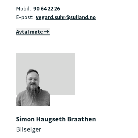
Mobil:
90 64 22 26
E-post:
vegard.suhr@sulland.no
Avtal møte
Simon Haugseth Braathen
Bilselger