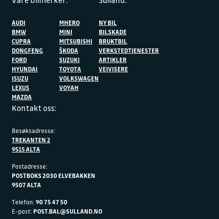
AUDI
MHERO
NY BIL
BMW
MINI
BILSKADE
CUPRA
MITSUBISHI
BRUKTBIL
DONGFENG
ŠKODA
VERKSTEDTJENESTER
FORD
SUZUKI
ARTIKLER
HYUNDAI
TOYOTA
VEIVISERE
ISUZU
VOLKSWAGEN
LEXUS
VOYAH
MAZDA
Kontakt oss:
Besøksadresse:
TREKANTEN 2
9515 ALTA
Postadresse:
POSTBOKS 2030 ELVEBAKKEN
9507 ALTA
Telefon:
90 75 47 50
E-post:
POST.BAL@SULLAND.NO