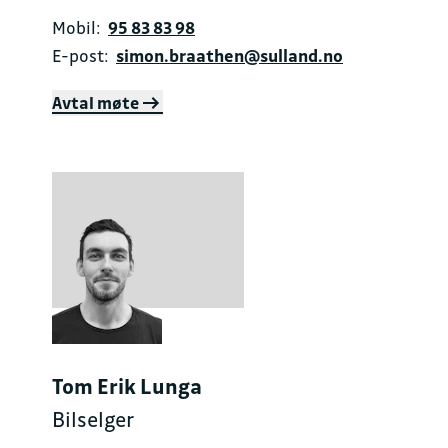
Mobil:
95 83 83 98
E-post:
simon.braathen@sulland.no
Avtal møte
Tom Erik Lunga
Bilselger