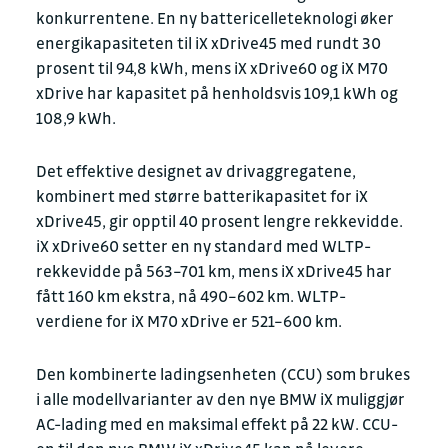
konkurrentene. En ny battericelleteknologi øker
energikapasiteten til iX xDrive45 med rundt 30
prosent til 94,8 kWh, mens iX xDrive60 og iX M70
xDrive har kapasitet på henholdsvis 109,1 kWh og
108,9 kWh.
Det effektive designet av drivaggregatene,
kombinert med større batterikapasitet for iX
xDrive45, gir opptil 40 prosent lengre rekkevidde.
iX xDrive60 setter en ny standard med WLTP-
rekkevidde på 563–701 km, mens iX xDrive45 har
fått 160 km ekstra, nå 490–602 km. WLTP-
verdiene for iX M70 xDrive er 521–600 km.
Den kombinerte ladingsenheten (CCU) som brukes
i alle modellvarianter av den nye BMW iX muliggjør
AC-lading med en maksimal effekt på 22 kW. CCU-