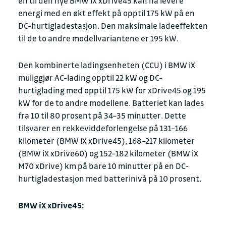
en til den nye BMW iX xDrive45 kan nå levere
energi med en økt effekt på opptil 175 kW på en
DC-hurtigladestasjon. Den maksimale ladeeffekten
til de to andre modellvariantene er 195 kW.
Den kombinerte ladingsenheten (CCU) i BMW iX
muliggjør AC-lading opptil 22 kW og DC-
hurtiglading med opptil 175 kW for xDrive45 og 195
kW for de to andre modellene. Batteriet kan lades
fra 10 til 80 prosent på 34–35 minutter. Dette
tilsvarer en rekkeviddeforlengelse på 131–166
kilometer (BMW iX xDrive45), 168–217 kilometer
(BMW iX xDrive60) og 152–182 kilometer (BMW iX
M70 xDrive) km på bare 10 minutter på en DC-
hurtigladestasjon med batterinivå på 10 prosent.
BMW iX xDrive45: