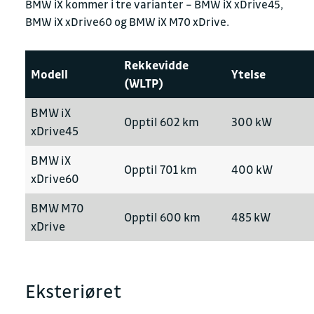
BMW iX kommer i tre varianter – BMW iX xDrive45,
BMW iX xDrive60 og BMW iX M70 xDrive.
Rekkevidde
Modell
Ytelse
(WLTP)
BMW iX
Opptil 602 km
300 kW
xDrive45
BMW iX
Opptil 701 km
400 kW
xDrive60
BMW M70
Opptil 600 km
485 kW
xDrive
Eksteriøret