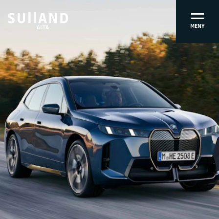
MENY
ALTA