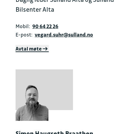
Bilsenter Alta
Mobil:
90 64 22 26
E-post:
vegard.suhr@sulland.no
Avtal møte
Simon Haugseth Braathen