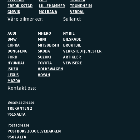
FREDRIKSTAD
LILLEHAMMER
TRONDHEIM
GJØVIK
MO I RANA
VERDAL
Våre bilmerker:
Sulland:
AUDI
MHERO
NY BIL
BMW
MINI
BILSKADE
CUPRA
MITSUBISHI
BRUKTBIL
DONGFENG
ŠKODA
VERKSTEDTJENESTER
FORD
SUZUKI
ARTIKLER
HYUNDAI
TOYOTA
VEIVISERE
ISUZU
VOLKSWAGEN
LEXUS
VOYAH
MAZDA
Kontakt oss:
Besøksadresse:
TREKANTEN 2
9515 ALTA
Postadresse:
POSTBOKS 2030 ELVEBAKKEN
9507 ALTA