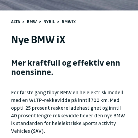
ALTA
>
BMW
>
NYBIL
>
BMW IX
Nye BMW iX
Mer kraftfull og effektiv enn
noensinne.
For første gang tilbyr BMW en helelektrisk modell
med en WLTP-rekkevidde på inntil 700 km. Med
opptil 25 prosent raskere ladehastighet og inntil
40 prosent lengre rekkevidde hever den nye BMW
iX standarden for helelektriske Sports Activity
Vehicles (SAV).