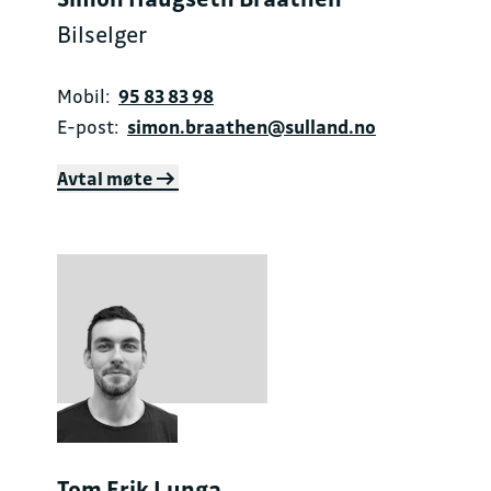
Bilselger
Mobil:
95 83 83 98
E-post:
simon.braathen@sulland.no
Avtal møte
Tom Erik Lunga