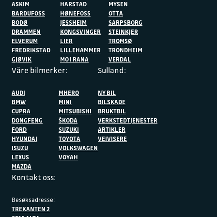
ASKIM
HARSTAD
MYSEN
BARDUFOSS
HØNEFOSS
OTTA
BODØ
JESSHEIM
SARPSBORG
DRAMMEN
KONGSVINGER
STEINKJER
ELVERUM
LIER
TROMSØ
FREDRIKSTAD
LILLEHAMMER
TRONDHEIM
GJØVIK
MO I RANA
VERDAL
Våre bilmerker:
Sulland:
AUDI
MHERO
NY BIL
BMW
MINI
BILSKADE
CUPRA
MITSUBISHI
BRUKTBIL
DONGFENG
ŠKODA
VERKSTEDTJENESTER
FORD
SUZUKI
ARTIKLER
HYUNDAI
TOYOTA
VEIVISERE
ISUZU
VOLKSWAGEN
LEXUS
VOYAH
MAZDA
Kontakt oss:
Besøksadresse:
TREKANTEN 2