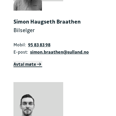
Simon Haugseth Braathen
Bilselger
Mobil:
95 83 83 98
E-post:
simon.braathen@sulland.no
Avtal møte