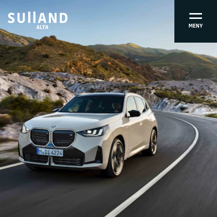
MENY
ALTA