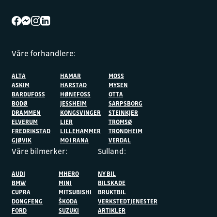
Våre forhandlere:
ALTA
HAMAR
MOSS
ASKIM
HARSTAD
MYSEN
BARDUFOSS
HØNEFOSS
OTTA
BODØ
JESSHEIM
SARPSBORG
DRAMMEN
KONGSVINGER
STEINKJER
ELVERUM
LIER
TROMSØ
FREDRIKSTAD
LILLEHAMMER
TRONDHEIM
GJØVIK
MO I RANA
VERDAL
Våre bilmerker:
Sulland:
AUDI
MHERO
NY BIL
BMW
MINI
BILSKADE
CUPRA
MITSUBISHI
BRUKTBIL
DONGFENG
ŠKODA
VERKSTEDTJENESTER
FORD
SUZUKI
ARTIKLER