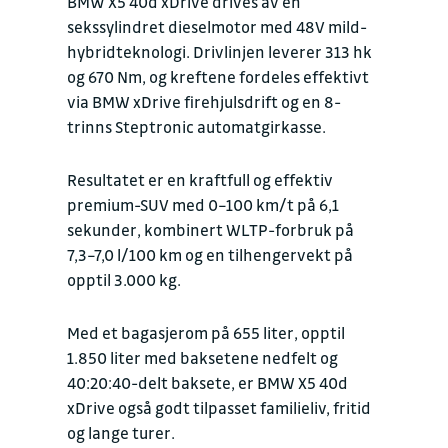
BMW X5 40d xDrive drives av en
sekssylindret dieselmotor med 48V mild-
hybridteknologi. Drivlinjen leverer 313 hk
og 670 Nm, og kreftene fordeles effektivt
via BMW xDrive firehjulsdrift og en 8-
trinns Steptronic automatgirkasse.
Resultatet er en kraftfull og effektiv
premium-SUV med 0–100 km/t på 6,1
sekunder, kombinert WLTP-forbruk på
7,3–7,0 l/100 km og en tilhengervekt på
opptil 3.000 kg.
Med et bagasjerom på 655 liter, opptil
1.850 liter med baksetene nedfelt og
40:20:40-delt baksete, er BMW X5 40d
xDrive også godt tilpasset familieliv, fritid
og lange turer.