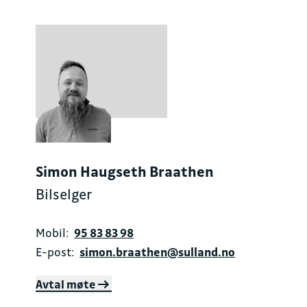
Simon Haugseth Braathen
Bilselger
Mobil:
95 83 83 98
E-post:
simon.braathen@sulland.no
Avtal møte