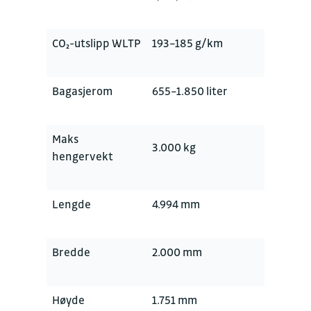
CO₂-utslipp WLTP
193–185 g/km
Bagasjerom
655–1.850 liter
Maks
3.000 kg
hengervekt
Lengde
4.994 mm
Bredde
2.000 mm
Høyde
1.751 mm