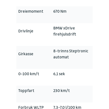
Dreiemoment
670 Nm
BMW xDrive
Drivlinje
firehjulsdrift
8-trinns Steptronic
Girkasse
automat
0–100 km/t
6,1 sek
Toppfart
230 km/t
Forbruk WLTP
7,3–7,0 l/100 km