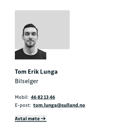
Tom Erik Lunga
Bilselger
Mobil:
46 82 13 46
E-post:
tom.lunga@sulland.no
Avtal møte