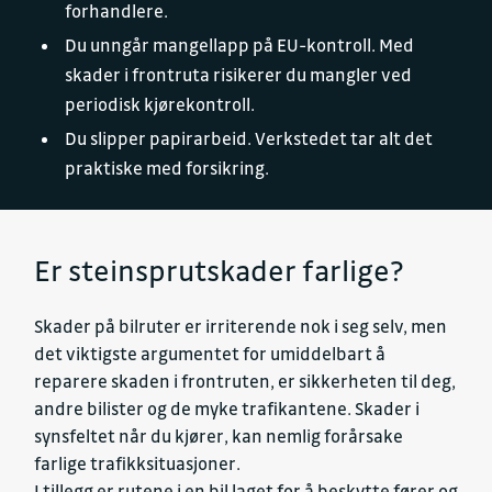
forhandlere.
Du unngår mangellapp på EU-kontroll. Med
skader i frontruta risikerer du mangler ved
periodisk kjørekontroll.
Du slipper papirarbeid. Verkstedet tar alt det
praktiske med forsikring.
Er steinsprutskader farlige?
Skader på bilruter er irriterende nok i seg selv, men
det viktigste argumentet for umiddelbart å
reparere skaden i frontruten, er sikkerheten til deg,
andre bilister og de myke trafikantene. Skader i
synsfeltet når du kjører, kan nemlig forårsake
farlige trafikksituasjoner.
I tillegg er rutene i en bil laget for å beskytte fører og