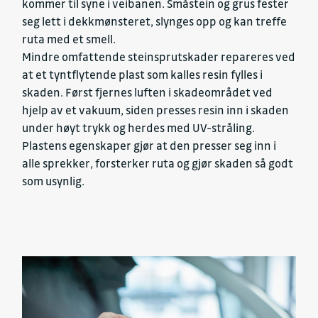
kommer til syne i veibanen. Småstein og grus fester
seg lett i dekkmønsteret, slynges opp og kan treffe
ruta med et smell.
Mindre omfattende steinsprutskader repareres ved
at et tyntflytende plast som kalles resin fylles i
skaden. Først fjernes luften i skadeområdet ved
hjelp av et vakuum, siden presses resin inn i skaden
under høyt trykk og herdes med UV-stråling.
Plastens egenskaper gjør at den presser seg inn i
alle sprekker, forsterker ruta og gjør skaden så godt
som usynlig.