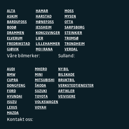
ALTA
HAMAR
MOSS
ASKIM
HARSTAD
MYSEN
BARDUFOSS
HØNEFOSS
OTTA
BODØ
JESSHEIM
SARPSBORG
DRAMMEN
KONGSVINGER
STEINKJER
ELVERUM
LIER
TROMSØ
FREDRIKSTAD
LILLEHAMMER
TRONDHEIM
GJØVIK
MO I RANA
VERDAL
Våre bilmerker:
Sulland:
AUDI
MHERO
NY BIL
BMW
MINI
BILSKADE
CUPRA
MITSUBISHI
BRUKTBIL
DONGFENG
ŠKODA
VERKSTEDTJENESTER
FORD
SUZUKI
ARTIKLER
HYUNDAI
TOYOTA
VEIVISERE
ISUZU
VOLKSWAGEN
LEXUS
VOYAH
MAZDA
Kontakt oss: