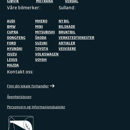
GJØVIK
MO I RANA
VERDAL
Våre bilmerker:
Sulland:
AUDI
MHERO
NY BIL
BMW
MINI
BILSKADE
CUPRA
MITSUBISHI
BRUKTBIL
DONGFENG
ŠKODA
VERKSTEDTJENESTER
FORD
SUZUKI
ARTIKLER
HYUNDAI
TOYOTA
VEIVISERE
ISUZU
VOLKSWAGEN
LEXUS
VOYAH
MAZDA
Kontakt oss:
Finn din lokale forhandler
Åpenhetsloven
Personvern og informasjonskapsler