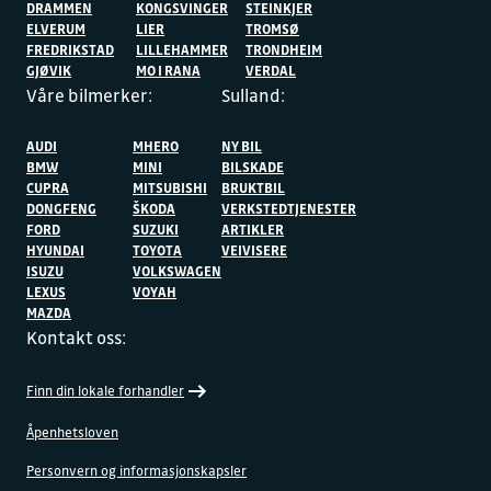
DRAMMEN
KONGSVINGER
STEINKJER
ELVERUM
LIER
TROMSØ
FREDRIKSTAD
LILLEHAMMER
TRONDHEIM
GJØVIK
MO I RANA
VERDAL
Våre bilmerker:
Sulland:
AUDI
MHERO
NY BIL
BMW
MINI
BILSKADE
CUPRA
MITSUBISHI
BRUKTBIL
DONGFENG
ŠKODA
VERKSTEDTJENESTER
FORD
SUZUKI
ARTIKLER
HYUNDAI
TOYOTA
VEIVISERE
ISUZU
VOLKSWAGEN
LEXUS
VOYAH
MAZDA
Kontakt oss:
Finn din lokale forhandler
Åpenhetsloven
Personvern og informasjonskapsler