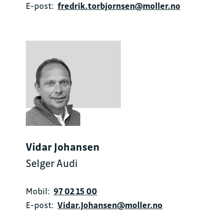
E-post:
fredrik.torbjornsen@moller.no
Vidar Johansen
Selger Audi
Mobil:
97 02 15 00
E-post:
Vidar.Johansen@moller.no