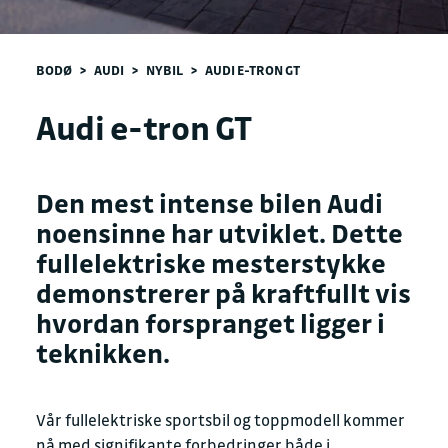
BODØ
>
AUDI
>
NYBIL
>
AUDI E-TRON GT
Audi e-tron GT
Den mest intense bilen Audi
noensinne har utviklet. Dette
fullelektriske mesterstykke
demonstrerer på kraftfullt vis
hvordan forspranget ligger i
teknikken.
Vår fullelektriske sportsbil og toppmodell kommer
nå med signifikante forbedringer både i