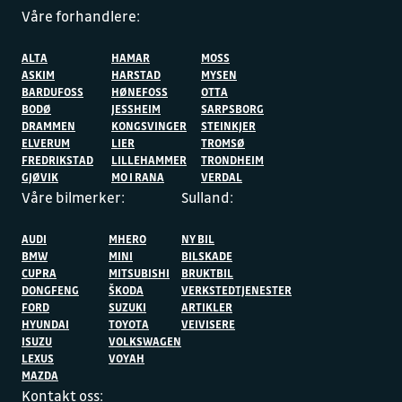
Våre forhandlere:
ALTA
HAMAR
MOSS
ASKIM
HARSTAD
MYSEN
BARDUFOSS
HØNEFOSS
OTTA
BODØ
JESSHEIM
SARPSBORG
DRAMMEN
KONGSVINGER
STEINKJER
ELVERUM
LIER
TROMSØ
FREDRIKSTAD
LILLEHAMMER
TRONDHEIM
GJØVIK
MO I RANA
VERDAL
Våre bilmerker:
Sulland:
AUDI
MHERO
NY BIL
BMW
MINI
BILSKADE
CUPRA
MITSUBISHI
BRUKTBIL
DONGFENG
ŠKODA
VERKSTEDTJENESTER
FORD
SUZUKI
ARTIKLER
HYUNDAI
TOYOTA
VEIVISERE
ISUZU
VOLKSWAGEN
LEXUS
VOYAH
MAZDA
Kontakt oss: