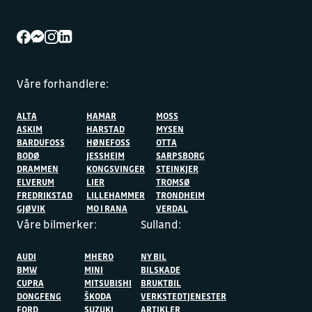
Våre forhandlere:
ALTA
HAMAR
MOSS
ASKIM
HARSTAD
MYSEN
BARDUFOSS
HØNEFOSS
OTTA
BODØ
JESSHEIM
SARPSBORG
DRAMMEN
KONGSVINGER
STEINKJER
ELVERUM
LIER
TROMSØ
FREDRIKSTAD
LILLEHAMMER
TRONDHEIM
GJØVIK
MO I RANA
VERDAL
Våre bilmerker:
Sulland:
AUDI
MHERO
NY BIL
BMW
MINI
BILSKADE
CUPRA
MITSUBISHI
BRUKTBIL
DONGFENG
ŠKODA
VERKSTEDTJENESTER
FORD
SUZUKI
ARTIKLER