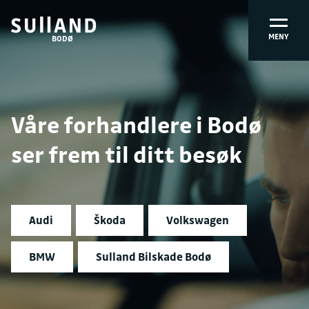
MENY
BODØ
Våre forhandlere i Bodø
ser frem til ditt besøk
Audi
Škoda
Volkswagen
BMW
Sulland Bilskade Bodø