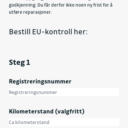
godkjenning. Du får derfor ikke noen ny frist for å
utføre reparasjoner.
Bestill EU-kontroll her:
Steg 1
Registreringsnummer
Kilometerstand (valgfritt)