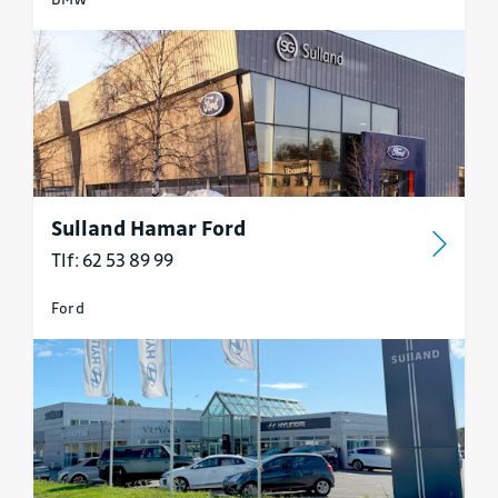
Sulland Hamar Ford
Tlf: 62 53 89 99
Ford