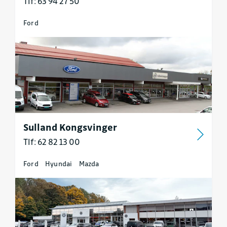
Tlf: 63 94 27 50
Ford
Sulland Kongsvinger
Tlf: 62 82 13 00
Ford
Hyundai
Mazda