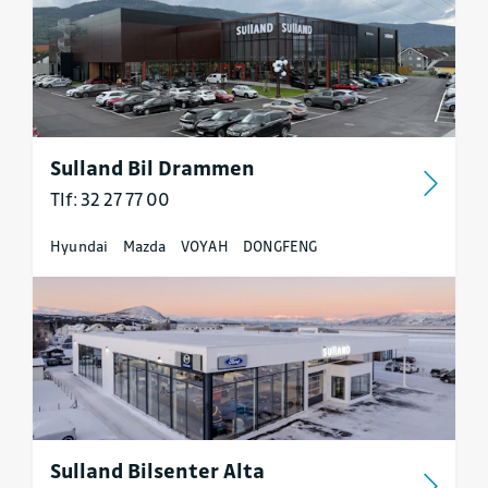
Sulland Bil Drammen
Tlf: 32 27 77 00
Hyundai
Mazda
VOYAH
DONGFENG
Sulland Bilsenter Alta