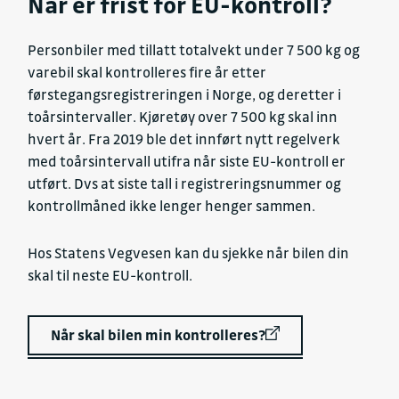
Når er frist for EU-kontroll?
Personbiler med tillatt totalvekt under 7 500 kg og
varebil skal kontrolleres fire år etter
førstegangsregistreringen i Norge, og deretter i
toårsintervaller. Kjøretøy over 7 500 kg skal inn
hvert år. Fra 2019 ble det innført nytt regelverk
med toårsintervall utifra når siste EU-kontroll er
utført. Dvs at siste tall i registreringsnummer og
kontrollmåned ikke lenger henger sammen.
Hos Statens Vegvesen kan du sjekke når bilen din
skal til neste EU-kontroll.
Når skal bilen min kontrolleres?