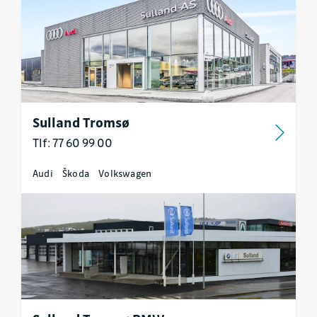
Sulland Tromsø
Tlf: 77 60 99 00
Audi
Škoda
Volkswagen