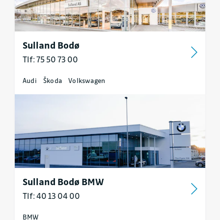
Sulland Bodø
Tlf: 75 50 73 00
Audi
Škoda
Volkswagen
Sulland Bodø BMW
Tlf: 40 13 04 00
BMW