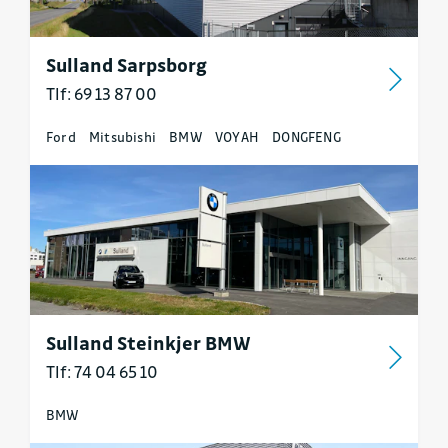
Sulland Sarpsborg
Tlf: 69 13 87 00
Ford
Mitsubishi
BMW
VOYAH
DONGFENG
Sulland Steinkjer BMW
Tlf: 74 04 65 10
BMW