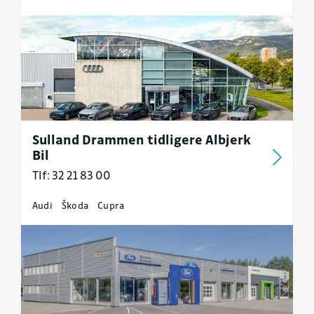
Sulland Drammen tidligere Albjerk
Bil
Tlf: 32 21 83 00
Audi
Škoda
Cupra