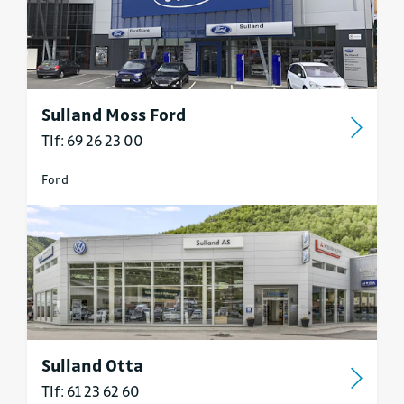
Sulland Moss Ford
Tlf: 69 26 23 00
Ford
Sulland Otta
Tlf: 61 23 62 60