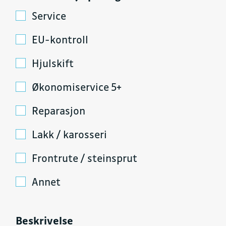
Service
EU-kontroll
Hjulskift
Økonomiservice 5+
Reparasjon
Lakk / karosseri
Frontrute / steinsprut
Annet
Beskrivelse