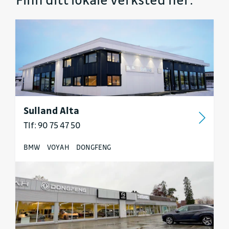
Sulland Alta
Tlf: 90 75 47 50
BMW
VOYAH
DONGFENG