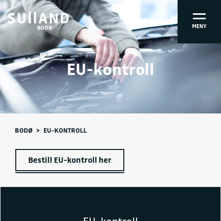
MENY
BODØ
EU-kontroll
BODØ
>
EU-KONTROLL
Bestill EU-kontroll her
EU-kontroll