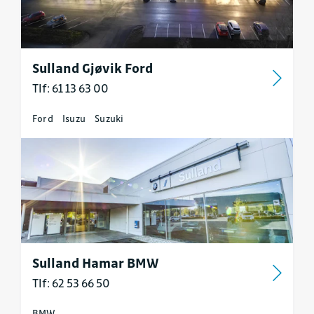
Sulland Gjøvik Ford
Tlf: 61 13 63 00
Ford
Isuzu
Suzuki
Sulland Hamar BMW
Tlf: 62 53 66 50
BMW