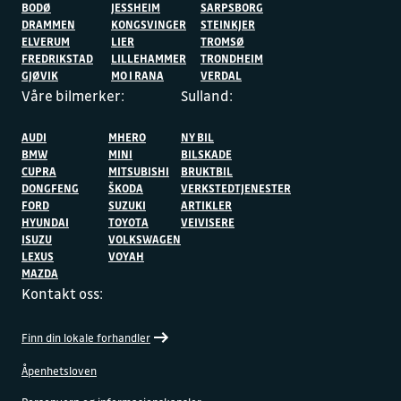
BODØ
JESSHEIM
SARPSBORG
DRAMMEN
KONGSVINGER
STEINKJER
ELVERUM
LIER
TROMSØ
FREDRIKSTAD
LILLEHAMMER
TRONDHEIM
GJØVIK
MO I RANA
VERDAL
Våre bilmerker:
Sulland:
AUDI
MHERO
NY BIL
BMW
MINI
BILSKADE
CUPRA
MITSUBISHI
BRUKTBIL
DONGFENG
ŠKODA
VERKSTEDTJENESTER
FORD
SUZUKI
ARTIKLER
HYUNDAI
TOYOTA
VEIVISERE
ISUZU
VOLKSWAGEN
LEXUS
VOYAH
MAZDA
Kontakt oss:
Finn din lokale forhandler
Åpenhetsloven