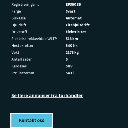
Registreringsnr.
EP35085
Farge
Svart
Girkasse
Automat
Hjuldrift
Firehjulsdrift
Drivstoff
Elektrisitet
Elektrisk rekkevidde WLTP
513 km
Hestekrefter
340 hk
Vekt
2173 kg
Antall seter
5
Karosseri
SUV
Str. lasterom
543 l
Se flere annonser fra forhandler
Kontakt oss