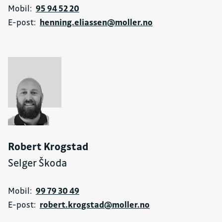
Mobil:
95 94 52 20
E-post:
henning.eliassen@moller.no
Robert Krogstad
Selger Škoda
Mobil:
99 79 30 49
E-post:
robert.krogstad@moller.no