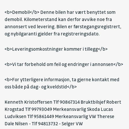
<b>Demobil</b> Denne bilen har vært benyttet som
demobil. Kilometerstand kan derfor avvike noe fra
annonsert ved levering. Bilen er førstegangsregistrert,
og nybilgaranti gjelder fra registreringsdato.
<b>Leveringsomkostninger kommer i tillegg</b>
<b>Vi tar forbehold om feil og endringer i annonsen</b>
<b>For ytterligere informasjon, ta gjerne kontakt med
oss både på dag- og kveldstid</b>
Kenneth Kristoffersen Tlf 90867314 Bruktbilsjef Robert
Krogstad Tlf 99793049 Merkeansvarlig Skoda Lucas
Ludviksen Tlf 95861449 Merkeansvarlig VW Therese
Dale Nilsen - Tlf 94813732 - Selger VW