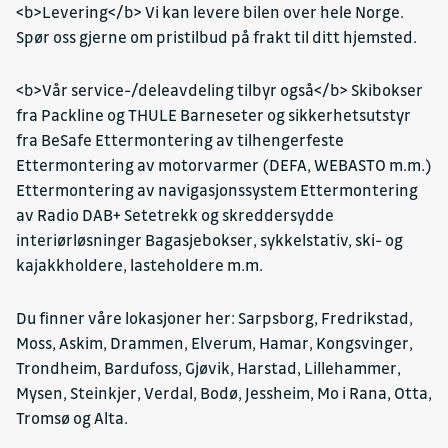
<b>Levering</b> Vi kan levere bilen over hele Norge.
Spør oss gjerne om pristilbud på frakt til ditt hjemsted.
<b>Vår service-/deleavdeling tilbyr også</b> Skibokser
fra Packline og THULE Barneseter og sikkerhetsutstyr
fra BeSafe Ettermontering av tilhengerfeste
Ettermontering av motorvarmer (DEFA, WEBASTO m.m.)
Ettermontering av navigasjonssystem Ettermontering
av Radio DAB+ Setetrekk og skreddersydde
interiørløsninger Bagasjebokser, sykkelstativ, ski- og
kajakkholdere, lasteholdere m.m.
Du finner våre lokasjoner her: Sarpsborg, Fredrikstad,
Moss, Askim, Drammen, Elverum, Hamar, Kongsvinger,
Trondheim, Bardufoss, Gjøvik, Harstad, Lillehammer,
Mysen, Steinkjer, Verdal, Bodø, Jessheim, Mo i Rana, Otta,
Tromsø og Alta.