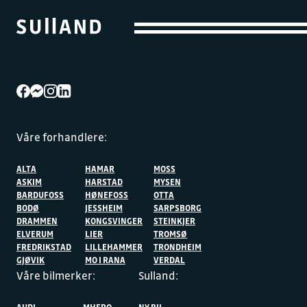
Våre forhandlere:
ALTA
HAMAR
MOSS
ASKIM
HARSTAD
MYSEN
BARDUFOSS
HØNEFOSS
OTTA
BODØ
JESSHEIM
SARPSBORG
DRAMMEN
KONGSVINGER
STEINKJER
ELVERUM
LIER
TROMSØ
FREDRIKSTAD
LILLEHAMMER
TRONDHEIM
GJØVIK
MO I RANA
VERDAL
Våre bilmerker:
Sulland: