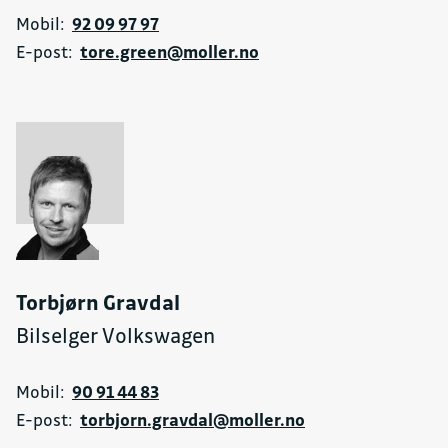
Mobil:
92 09 97 97
E-post:
tore.green@moller.no
Torbjørn Gravdal
Bilselger Volkswagen
Mobil:
90 91 44 83
E-post:
torbjorn.gravdal@moller.no