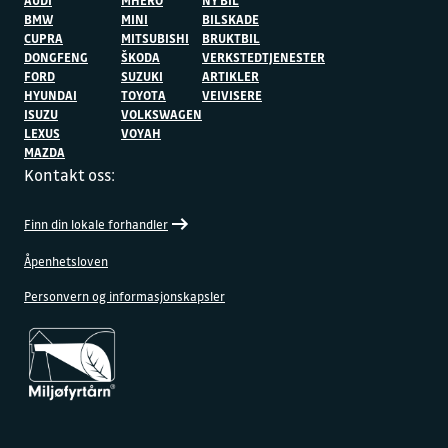
AUDI
MHERO
NY BIL
BMW
MINI
BILSKADE
CUPRA
MITSUBISHI
BRUKTBIL
DONGFENG
ŠKODA
VERKSTEDTJENESTER
FORD
SUZUKI
ARTIKLER
HYUNDAI
TOYOTA
VEIVISERE
ISUZU
VOLKSWAGEN
LEXUS
VOYAH
MAZDA
Kontakt oss:
Finn din lokale forhandler
Åpenhetsloven
Personvern og informasjonskapsler