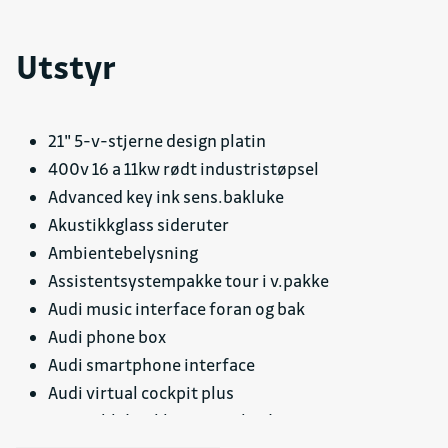
Utstyr
21" 5-v-stjerne design platin
400v 16 a 11kw rødt industristøpsel
Advanced key ink sens.bakluke
Akustikkglass sideruter
Ambientebelysning
Assistentsystempakke tour i v.pakke
Audi music interface foran og bak
Audi phone box
Audi smartphone interface
Audi virtual cockpit plus
Aut. avbl./innkl. utv. speil m/memo