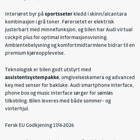
Styringsnummer audi phone box
Styringsnummer garanti
Interiøret byr på
sportsseter
kledd i skinn/alcantara
Takreling blank v.pakke
kombinasjon i grå toner. Førersetet er elektrisk
Til.feste, avtakbart komb pakke
justerbart med minnefunksjon, og bilen har Audi virtual
Uten modell, ytelse og teknologibet
cockpit plus for optimal informasjonsvisning.
Vinterpakke
Ambientebelysning og komfortmidtarmlene bidrar til en
premium kjøreopplevelse.
Teknologisk er bilen godt utstyrt med
assistentsystempakke
, omgivelseskamera og advanced
key med sensor for bakluke. Audi smartphone interface,
phone box og music interface sørger for sømløs
tilkobling. Bilen leveres med både sommer- og
vinterhjul.
Fersk EU Godkjening 17/4-2026