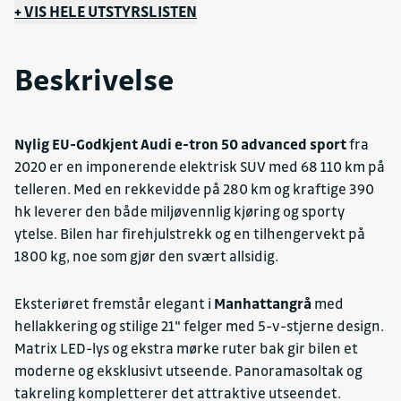
Ekstra mørke ruter bak
+ VIS HELE UTSTYRSLISTEN
El. seter m/memo fører
Hellakkering i bilens farge
Beskrivelse
Justerbare hodestøtter foran
Komfortmidtarmlene
Matrix led
Nylig EU-Godkjent Audi e-tron 50 advanced sport
fra
Norsk utstyr
2020 er en imponerende elektrisk SUV med 68 110 km på
Omgivelseskamera
telleren. Med en rekkevidde på 280 km og kraftige 390
Oppbevaringspakke
hk leverer den både miljøvennlig kjøring og sporty
Panoramasoltak
ytelse. Bilen har firehjulstrekk og en tilhengervekt på
Sideairbager bak v.pakke
1800 kg, noe som gjør den svært allsidig.
Skillenett
Skinn/alcantara for sportsseter
Eksteriøret fremstår elegant i
Manhattangrå
med
hellakkering og stilige 21" felger med 5-v-stjerne design.
Sportsseter foran
Matrix LED-lys og ekstra mørke ruter bak gir bilen et
Styringsnummer
moderne og eksklusivt utseende. Panoramasoltak og
Styringsnummer advanced sport
takreling kompletterer det attraktive utseendet.