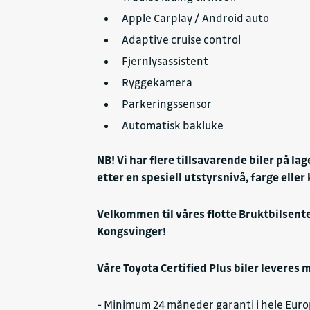
Reisecomputer
Apple Carplay / Android auto
Sentrallås
Smarttelefonintegrasjon
Adaptive cruise control
Stabilitetskontrollsystem (T
Fjernlysassistent
Takskinner finnes
Ryggekamera
Tonede vinduer finnes
Parkeringssensor
Trafikkskiltgjenkjenning
Automatisk bakluke
USB
NB! Vi har flere tillsavarende biler på lag
etter en spesiell utstyrsnivå, farge elle
Velkommen til våres flotte Bruktbilsente
Kongsvinger!
Våre Toyota Certified Plus biler leveres 
- Minimum 24 måneder garanti i hele Euro