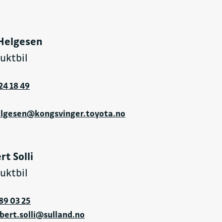
 Helgesen
ruktbil
24 18 49
elgesen@kongsvinger.toyota.no
rt Solli
ruktbil
89 03 25
bert.solli@sulland.no