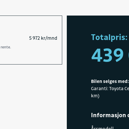
Totalpris:
5 972 kr/mnd
439
 rente.
Bilen selges med:
Garanti: Toyota Ce
km)
Informasjon 
Årsmodell