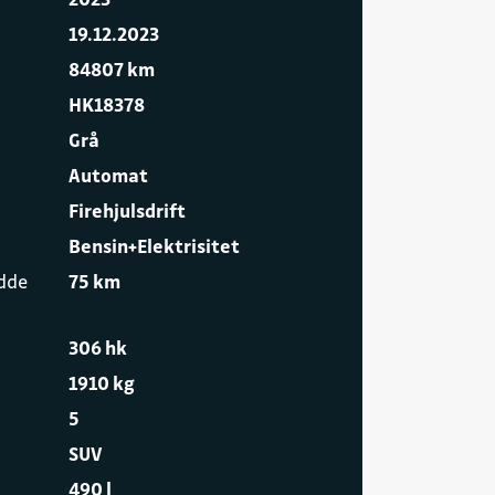
19.12.2023
84807 km
HK18378
Grå
Automat
Firehjulsdrift
Bensin+Elektrisitet
idde
75 km
306 hk
1910 kg
5
SUV
490 l