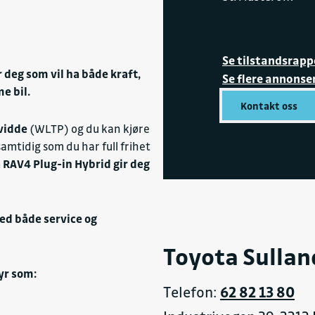
e
l (DAW)
Se tilstandsrapp
 deg som vil ha både kraft,
r
Se flere annonse
e bil.
Kontakt oss
vidde
(WLTP) og du kan kjøre
r
amtidig som du har full frihet
 RAV4 Plug-in Hybrid gir deg
ed både service og
Toyota Sullan
yr som:
Telefon:
62 82 13 80