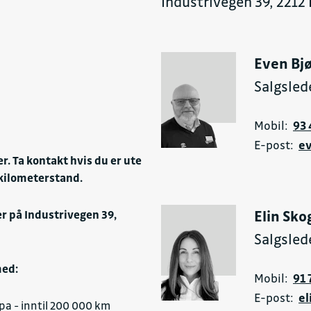
Industrivegen 39, 2212
CS)
Even Bjø
Salgsled
Mobil:
93 
E-post:
ev
er. Ta kontakt hvis du er ute
r kilometerstand.
Elin Sko
r på Industrivegen 39,
Salgsled
med:
Mobil:
91 
E-post:
el
pa - inntil 200 000 km