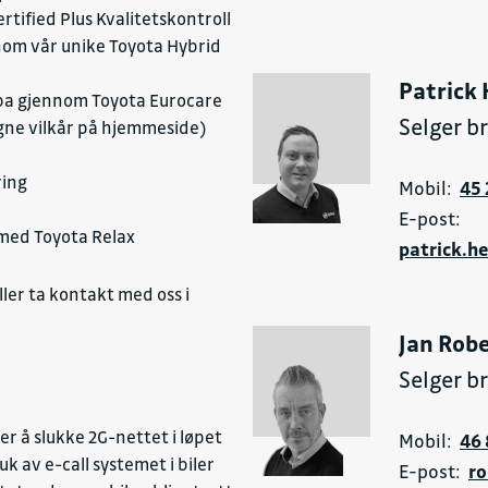
rtified Plus Kvalitetskontroll
nom vår unike Toyota Hybrid
Patrick
ropa gjennom Toyota Eurocare
Selger b
 egne vilkår på hjemmeside)
ring
Mobil:
45 
E-post:
m med Toyota Relax
patrick.h
ller ta kontakt med oss i
Jan Robe
Selger b
er å slukke 2G-nettet i løpet
Mobil:
46 
k av e-call systemet i biler
E-post:
ro