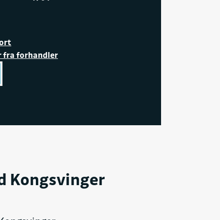
ort
r fra forhandler
d Kongsvinger