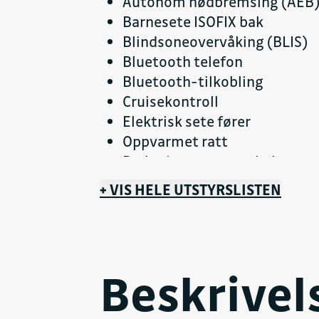
Autonom nødbremsing (AEB
Barnesete ISOFIX bak
Blindsoneovervåking (BLIS)
Bluetooth telefon
Bluetooth-tilkobling
Cruisekontroll
Elektrisk sete fører
Oppvarmet ratt
Parkeringssensorer bak
Parkeringssensorer foran
+ VIS HELE UTSTYRSLISTEN
Regnsensorer
Trådløs lading
Barnesikringslås
Blokkeringsfritt bremsesyst
Beskrivel
Bluetooth lyd
Display midtkonsoll