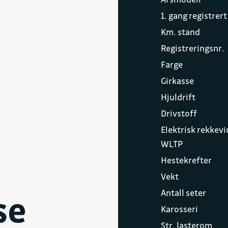
)
1. gang registrert
Km. stand
Registreringsnr.
Farge
Girkasse
Hjuldrift
Drivstoff
Elektrisk rekkev
WLTP
Hestekrefter
Vekt
em (ABS)
Antall seter
se
Karosseri
Str. lasterom