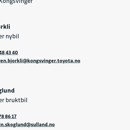
 Kongsvinger
rkli
er nybil
48 43 40
en.bjorkli@kongsvinger.toyota.no
glund
er bruktbil
78 86 17
in.skoglund@sulland.no