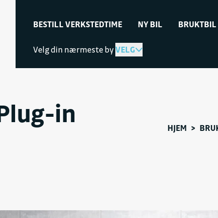
BESTILL VERKSTEDTIME
NY BIL
BRUKTBIL
Velg din nærmeste by
VELG
Plug-in
HJEM
>
BRU