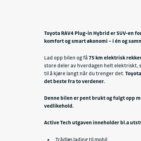
Display midtkontroller
Elektronisk bremseassistans
Filholdingsassistent (LKA)
Føreroppmerksomhetsvarse
Toyota RAV4 Plug-in Hybrid er SUV-en for
Kollisjonspute avbryterbryte
komfort og smart økonomi – i én og samm
Kollisjonspute front
Kollisjonspute front fører
Lad opp bilen og få
75 km elektrisk rekke
Kollisjonspute front passasje
store deler av hverdagen helt elektriskt, s
Kollisjonspute gardin
til å kjøre langt når du trenger det.
Toyota
Kollisjonspute kne
det beste fra to verdener.
Kollisjonspute side-bekken
Kollisjonspute side-bryst
Denne bilen er pent brukt og fulgt opp m
Kollisjonspute side-hode
vedlikehold.
Navigasjon GPS
Active Tech utgaven inneholder bl.a utst
Nøkkelfri adgang finnes
Nøkkelfri start finnes
Trådløs lading til mobil