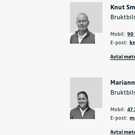
Knut Sm
Bruktbil
Mobil:
90 
E-post:
k
Avtal møt
spute
Mariann
 og bak
Bruktbil
Mobil:
47 
E-post:
m
Avtal møt