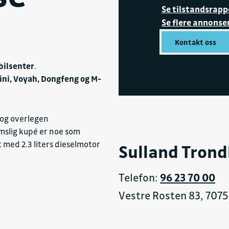
Se tilstandsrapp
Se flere annonse
Kontakt oss
bilsenter
.
ini, Voyah, Dongfeng og M-
 og overlegen
 2
mslig kupé er noe som
 med 2.3 liters dieselmotor
Sulland Tron
Telefon:
96 23 70 00
Vestre Rosten 83, 7075 