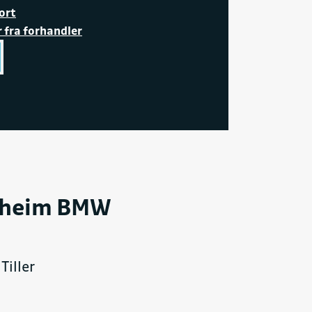
ort
r fra forhandler
dheim BMW
Tiller