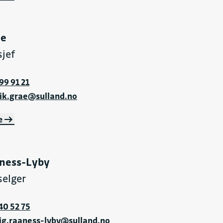
æe
sjef
99 91 21
ik.grae@sulland.no
e
aness-Lyby
selger
40 52 75
ig.raaness-lyby@sulland.no