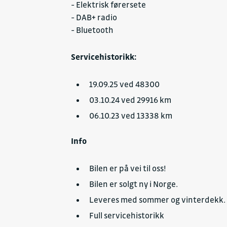
- Elektrisk førersete
Seter helskinn
- DAB+ radio
Sommerdekk på felg
- Bluetooth
Speil elektrisk
Speil oppvarmet
Servicehistorikk:
Stabilitetssystem
antiskrens
19.09.25 ved 48300
Tilhengerstabilitetssystem
03.10.24 ved 29916 km
USB-tilkobling
06.10.23 ved 13338 km
Utkobling av høyre kollisjon
Vindusheiser elektriske foran
Info
Vinterdekk på felg
Bilen er på vei til oss!
Bilen er solgt ny i Norge.
Leveres med sommer og vinterdekk.
Full servicehistorikk