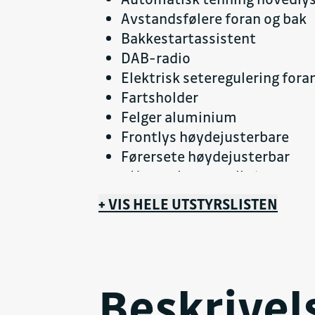
Avstandsfølere foran og bak
Bakkestartassistent
DAB-radio
Elektrisk seteregulering fora
Fartsholder
Felger aluminium
Frontlys høydejusterbare
Førersete høydejusterbar
t Høyttalere antall: 6
Innfellbare speil elektrisk
+ VIS HELE UTSTYRSLISTEN
Kjørekomputer
Klimaanlegg antall soner: 2
Klimaanlegg automatisk
Kollisjonsputer antall: 7
Beskrivel
Kurve/tåkelys foran
Lakkerte støtfangere