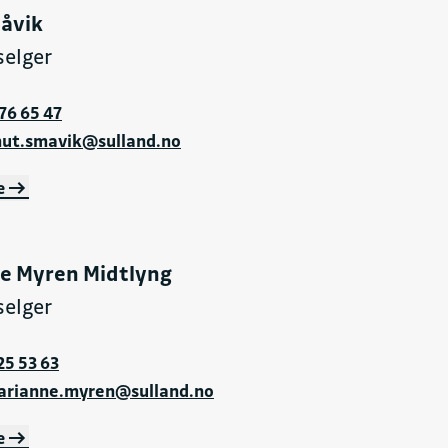
åvik
selger
76 65 47
nut.smavik@sulland.no
e
e Myren Midtlyng
selger
25 53 63
arianne.myren@sulland.no
e