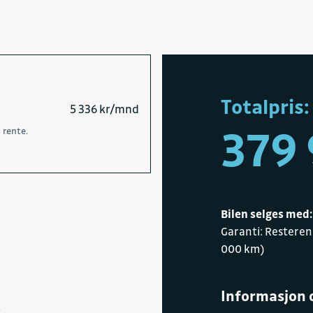
Totalpris:
5 336 kr/mnd
379 
 rente.
Bilen selges med:
Garanti: Resteren
000 km)
Informasjon 
s