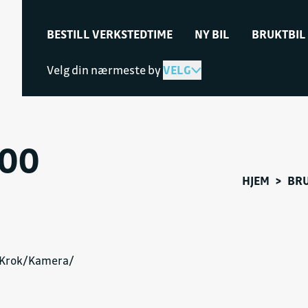
BESTILL VERKSTEDTIME
NY BIL
BRUKTBIL
Velg din nærmeste by
VELG
200
HJEM
>
BRU
e/Krok/Kamera/