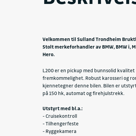
Lakkerte utvendige speil
LED kjørelys
Lyktespylere
Midtarmlene foran
Velkommen til Sulland Trondheim Brukt
Mobiltelefoni Bluetooth
Stolt merkeforhandler av BMW, BMW i, M
Multifunksjonsratt
Hero.
Mørke ruter (Privacy)
Navigasjonssystem
L200 er en pickup med bunnsolid kvalitet
Oppvarmede seter foran ant.:
fremkommelighet. Robust karosseri og ro
Pollenfilter
kjennetegner denne bilen. Bilen er utstyrt
Ratt høydejusterbart
på 150 hk, automat og firehjulstrekk.
Ratt lengdejusterbart
Utstyrt med bl.a.:
Ratt skinn
- Cruisekontroll
Regnsensor
- Tilhengerfeste
Ruter tonede
- Ryggekamera
Ryggekamera