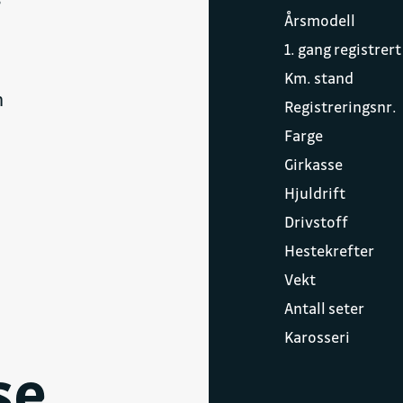
Årsmodell
1. gang registrert
Km. stand
n
Registreringsnr.
Farge
Girkasse
Hjuldrift
Drivstoff
Hestekrefter
Vekt
Antall seter
Karosseri
se