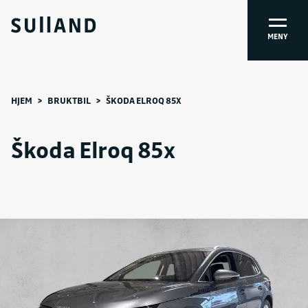
MENY
HJEM
>
BRUKTBIL
>
ŠKODA ELROQ 85X
Škoda Elroq 85x