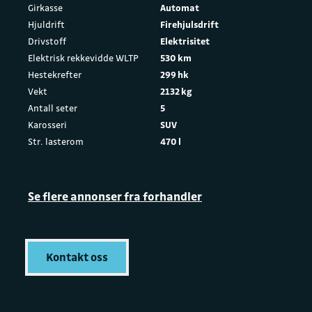
Girkasse
Automat
Hjuldrift
Firehjulsdrift
Drivstoff
Elektrisitet
Elektrisk rekkevidde WLTP
530 km
Hestekrefter
299 hk
Vekt
2132 kg
Antall seter
5
Karosseri
SUV
Str. lasterom
470 l
Se flere annonser fra forhandler
Kontakt oss