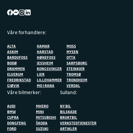
Våre forhandlere:
ALTA
HAMAR
MOSS
ASKIM
HARSTAD
MYSEN
BARDUFOSS
HØNEFOSS
OTTA
BODØ
JESSHEIM
SARPSBORG
DRAMMEN
KONGSVINGER
STEINKJER
ELVERUM
LIER
TROMSØ
FREDRIKSTAD
LILLEHAMMER
TRONDHEIM
GJØVIK
MO I RANA
VERDAL
Våre bilmerker:
Sulland:
AUDI
MHERO
NY BIL
BMW
MINI
BILSKADE
CUPRA
MITSUBISHI
BRUKTBIL
DONGFENG
ŠKODA
VERKSTEDTJENESTER
FORD
SUZUKI
ARTIKLER