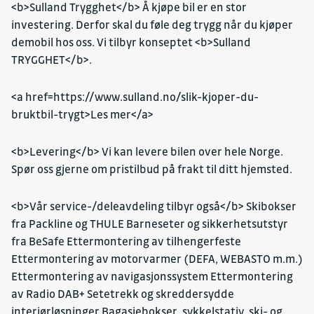
<b>Sulland Trygghet</b> Å kjøpe bil er en stor
investering. Derfor skal du føle deg trygg når du kjøper
demobil hos oss. Vi tilbyr konseptet <b>Sulland
TRYGGHET</b>.
<a href=https://www.sulland.no/slik-kjoper-du-
bruktbil-trygt>Les mer</a>
<b>Levering</b> Vi kan levere bilen over hele Norge.
Spør oss gjerne om pristilbud på frakt til ditt hjemsted.
<b>Vår service-/deleavdeling tilbyr også</b> Skibokser
fra Packline og THULE Barneseter og sikkerhetsutstyr
fra BeSafe Ettermontering av tilhengerfeste
Ettermontering av motorvarmer (DEFA, WEBASTO m.m.)
Ettermontering av navigasjonssystem Ettermontering
av Radio DAB+ Setetrekk og skreddersydde
interiørløsninger Bagasjebokser, sykkelstativ, ski- og