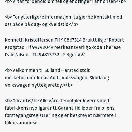
<b>Vi tar forbehold om feil og endringer i annonsen</b>
<b>For ytterligere informasjon, ta gjerne kontakt med
oss både på dag- og kveldstid</b>
Kenneth Kristoffersen Tlf 90867314 Bruktbilsjef Robert
Krogstad Tlf 99793049 Merkeansvarlig Skoda Therese
Dale Nilsen - Tlf 94813732 - Selger VW
<b>Velkommen til Sulland Harstad stolt
merkeforhandler av Audi, Volkswagen, Skoda og
Volkswagen nyttekjøretøy.</b>
<b>Garanti</b> Alle våre demobiler leveres med
fabrikkens nybilgaranti. Garantitid løper fra bilens
førstegangsregistrering og er beskrevet nærmere i
bilens annonse.