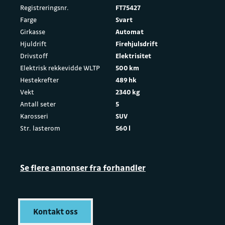
Registreringsnr.
FT75427
Farge
Svart
Girkasse
Automat
Hjuldrift
Firehjulsdrift
Drivstoff
Elektrisitet
Elektrisk rekkevidde WLTP
500 km
Hestekrefter
489 hk
Vekt
2340 kg
Antall seter
5
Karosseri
SUV
Str. lasterom
560 l
Se flere annonser fra forhandler
Kontakt oss