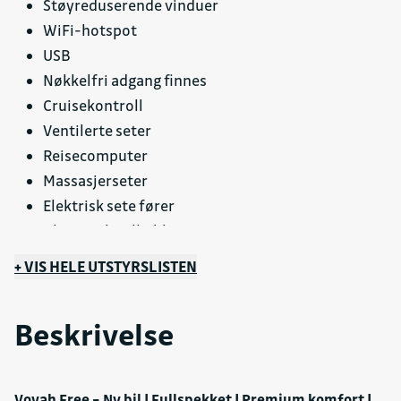
Støyreduserende vinduer
WiFi-hotspot
USB
Nøkkelfri adgang finnes
Cruisekontroll
Ventilerte seter
Reisecomputer
Massasjerseter
Elektrisk sete fører
Bluetooth-tilkobling
Parkeringsassistanse
+ VIS HELE UTSTYRSLISTEN
Filholdingsassistent (LKA)
Barnesete ISOFIX bak
Beskrivelse
Sentrallås
Føreroppmerksomhetsvarsel (DAW)
Blindsoneovervåking (BLIS)
Voyah Free – Ny bil | Fullspekket | Premium komfort |