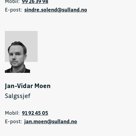
Mobil:
99 26 39 98
E-post:
sindre.solend@sulland.no
Jan-Vidar Moen
Salgssjef
Mobil:
91 92 45 05
E-post:
jan.moen@sulland.no