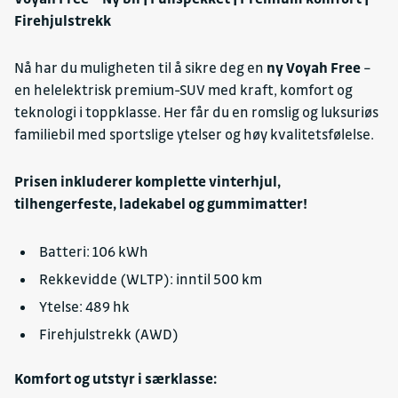
Kollisjonspute side-bryst
Firehjulstrekk
Kollisjonspute front passasjer
Kollisjonspute side-hode
Nå har du muligheten til å sikre deg en
ny Voyah Free
–
Kollisjonspute front
en helelektrisk premium-SUV med kraft, komfort og
Kollisjonspute front fører
teknologi i toppklasse. Her får du en romslig og luksuriøs
Blokkeringsfritt bremsesystem (ABS)
familiebil med sportslige ytelser og høy kvalitetsfølelse.
Prisen inkluderer komplette vinterhjul,
tilhengerfeste, ladekabel og gummimatter!
Batteri: 106 kWh
Rekkevidde (WLTP): inntil 500 km
Ytelse: 489 hk
Firehjulstrekk (AWD)
Komfort og utstyr i særklasse: