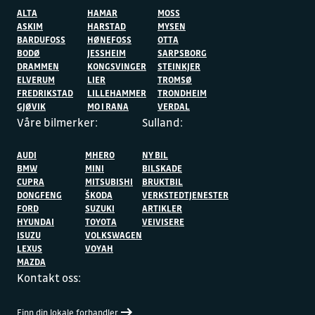
ALTA
HAMAR
MOSS
ASKIM
HARSTAD
MYSEN
BARDUFOSS
HØNEFOSS
OTTA
BODØ
JESSHEIM
SARPSBORG
DRAMMEN
KONGSVINGER
STEINKJER
ELVERUM
LIER
TROMSØ
FREDRIKSTAD
LILLEHAMMER
TRONDHEIM
GJØVIK
MO I RANA
VERDAL
Våre bilmerker:
Sulland:
AUDI
MHERO
NY BIL
BMW
MINI
BILSKADE
CUPRA
MITSUBISHI
BRUKTBIL
DONGFENG
ŠKODA
VERKSTEDTJENESTER
FORD
SUZUKI
ARTIKLER
HYUNDAI
TOYOTA
VEIVISERE
ISUZU
VOLKSWAGEN
LEXUS
VOYAH
MAZDA
Kontakt oss:
Finn din lokale forhandler