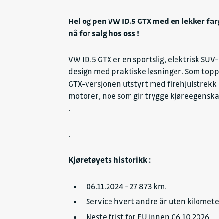
Parkeringsassistanse
Hel og pen VW ID.5 GTX med en lekker fa
Parkeringssensorer bak
nå for salg hos oss !
Parkeringssensorer foran
Trafikkskiltgjenkjenning
VW ID.5 GTX er en sportslig, elektrisk SUV
Stabilitetskontrollsystem (T
design med praktiske løsninger. Som toppm
Bluetooth-tilkobling
GTX-versjonen utstyrt med firehjulstrekk 
USB
motorer, noe som gir trygge kjøreegens
Støyreduserende vinduer
.
.
Kjøretøyets historikk :
06.11.2024 - 27 873 km.
Service hvert andre år uten kilomete
Neste frist for EU innen 06.10.2026.