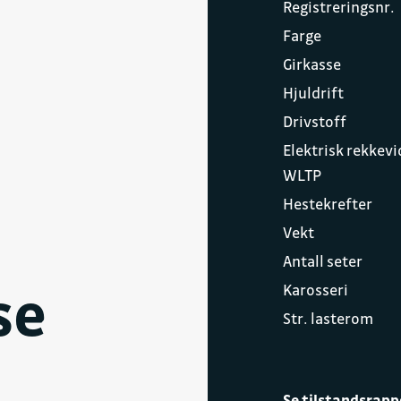
Registreringsnr.
Farge
Girkasse
Hjuldrift
Drivstoff
Elektrisk rekkev
WLTP
Hestekrefter
Vekt
em (ABS)
Antall seter
se
Karosseri
r
Str. lasterom
l (DAW)
Se tilstandsrapp