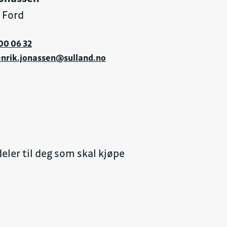
r Ford
00 06 32
nrik.jonassen@sulland.no
deler til deg som skal kjøpe