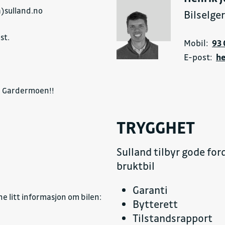
(a)sulland.no
Bilselge
st.
Mobil:
93 
E-post:
he
vn Gardermoen!!
TRYGGHET
Sulland tilbyr gode for
bruktbil
Garanti
ne litt informasjon om bilen:
Bytterett
Tilstandsrapport