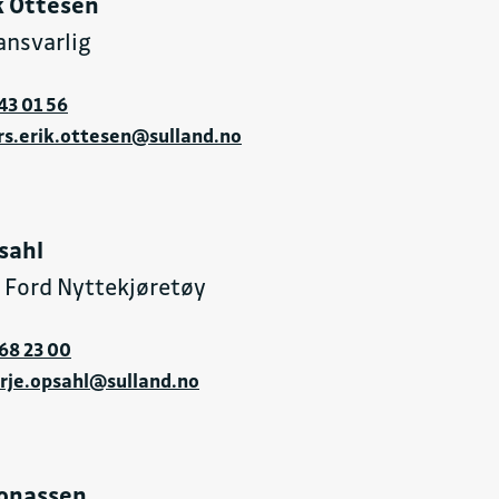
k Ottesen
ansvarlig
43 01 56
rs.erik.ottesen@sulland.no
sahl
r Ford Nyttekjøretøy
68 23 00
rje.opsahl@sulland.no
Jonassen