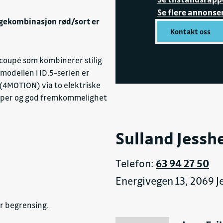
Se flere annonse
rgekombinasjon rød/sort er
Kontakt oss
-coupé som kombinerer stilig
CS)
odellen i ID.5-serien er
(4MOTION) via to elektriske
kaper og god fremkommelighet
Sulland Jessh
Telefon:
63 94 27 50
Energivegen 13, 2069 
r begrensing.