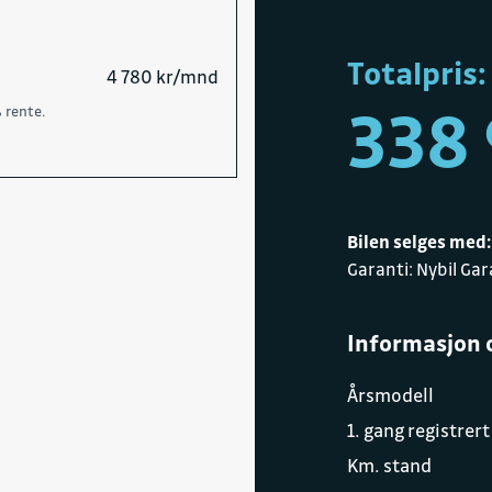
Totalpris:
4 780 kr/mnd
338 
 rente.
Bilen selges med:
Garanti: Nybil Ga
Informasjon 
Årsmodell
1. gang registrert
Km. stand