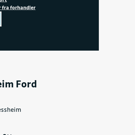
r fra forhandler
eim Ford
Jessheim