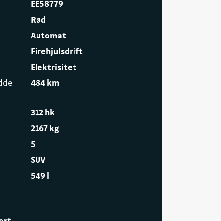
EE58779
Rød
Automat
Firehjulsdrift
Elektrisitet
idde
484 km
312 hk
2167 kg
5
SUV
549 l
ort