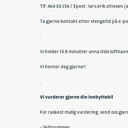
Tlf: 464 30 156 / Epost : lars.erik.ottesen 
Ta gjerne kontakt etter stengetid på e-po
.
Vi holder til 8 minutter unna Oslo luftha
Vi henter deg gjerne!!
.
Vi vurderer gjerne din innbyttebil
For raskest mulig vurdering, send oss gjer
- Skiltnummer.