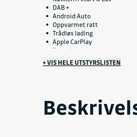
DAB +
Android Auto
Oppvarmet ratt
Trådløs lading
Apple CarPlay
Ryggekamera
Svingbart Hengerfeste
+ VIS HELE UTSTYRSLISTEN
LED Matrix
Kings Red Metallic/Black
Blokkeringsfritt bremsesyst
Kollisjonspute front fører
Beskrivel
Kollisjonspute front passasje
Alarm antityveri
Barnesete ISOFIX bak
Føreroppmerksomhetsvarse
Filholdingsassistent (LKA)