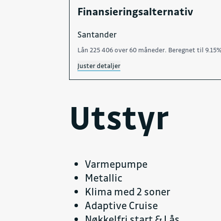
Finansieringsalternativ
Santander
Lån 225 406 over 60 måneder. Beregnet til 9.15%
Juster detaljer
Utstyr
Varmepumpe
Metallic
Klima med 2 soner
Adaptive Cruise
Nøkkelfri start & Lås