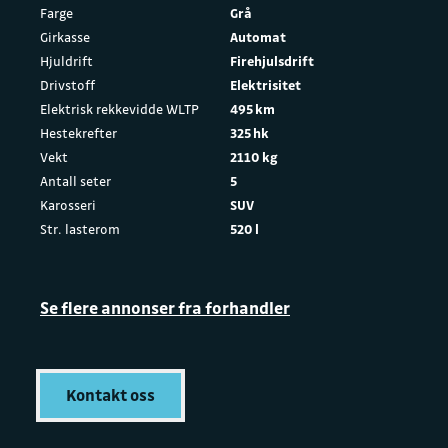
Farge
Grå
Girkasse
Automat
Hjuldrift
Firehjulsdrift
Drivstoff
Elektrisitet
Elektrisk rekkevidde WLTP
495 km
Hestekrefter
325 hk
Vekt
2110 kg
Antall seter
5
Karosseri
SUV
Str. lasterom
520 l
Se flere annonser fra forhandler
Kontakt oss