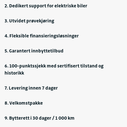
Nøkkelløs åpning
2. Dedikert support for elektriske biler
Støydempende vinduer
Parkeringsvarmer
3. Utvidet prøvekjøring
Tonede vinduer
4. Fleksible finansieringsløsninger
5. Garantert innbyttetilbud
6. 100-punktssjekk med sertifisert tilstand og
historikk
7. Levering innen 7 dager
8. Velkomstpakke
9. Bytterett i 30 dager / 1 000 km