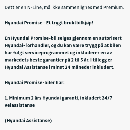
Parkeringssensorer: bak
Dett er en N-Line, må ikke sammenlignes med Premium.
Regnsensorer
Bluetooth
Hyundai Promise - Et trygt bruktbilkjøp!
Bluetooth: mobil
Bluetooth: audio
En Hyundai Promise-bil selges gjennom en autorisert
Hovedskjerm
Hyundai-forhandler, og du kan være trygg på at bilen
Elektrisk sete, førerside
har fulgt serviceprogrammet og inkluderer en av
Elektrisk sete, passasjerside
markedets beste garantier på 2 til 5 år. I tillegg er
Hyundai Assistanse i minst 24 måneder inkludert.
Head-up-skjerm (HUD)
Oppvarmet ratt
Hyundai Promise-biler har:
Hovedskjerm: touchskjerm
Kjørecomputer
1. Minimum 2 års Hyundai garanti, inkludert 24/7
Medieinnganger: USB
veiassistanse
Ventilerte seter
Trådløs mobillader
(Hyundai Assistanse)
GPS