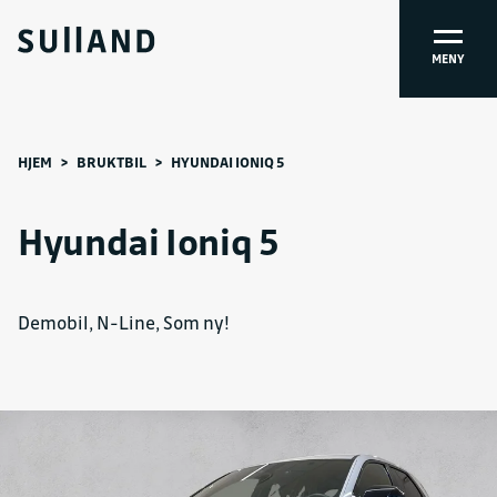
MENY
HJEM
>
BRUKTBIL
>
HYUNDAI IONIQ 5
Hyundai Ioniq 5
Demobil, N-Line, Som ny!