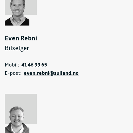
Even Rebni
Bilselger
Mobil:
41 46 99 65
E-post:
even.rebni@sulland.no