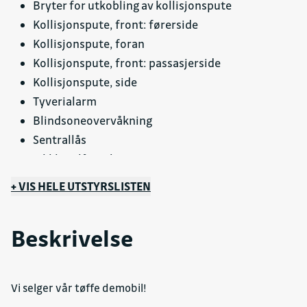
Bryter for utkobling av kollisjonspute
Kollisjonspute, front: førerside
Kollisjonspute, foran
Kollisjonspute, front: passasjerside
Kollisjonspute, side
Tyverialarm
Blindsoneovervåkning
Sentrallås
Sikkhetslåser, barn
Cruisekontroll
+ VIS HELE UTSTYRSLISTEN
Gardinkollisjonspute
Tretthetsvarsling
Beskrivelse
Nødsamtale
Kjørefeltassistanse
Parkeringsassistent
Vi selger vår tøffe demobil!
Parkeringssensorer: foran