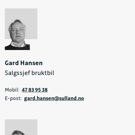
Gard Hansen
Salgssjef bruktbil
Mobil:
47 83 95 38
E-post:
gard.hansen@sulland.no