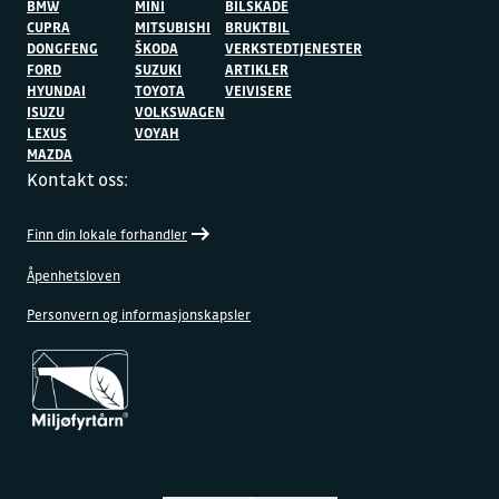
BMW
MINI
BILSKADE
CUPRA
MITSUBISHI
BRUKTBIL
DONGFENG
ŠKODA
VERKSTEDTJENESTER
FORD
SUZUKI
ARTIKLER
HYUNDAI
TOYOTA
VEIVISERE
ISUZU
VOLKSWAGEN
LEXUS
VOYAH
MAZDA
Kontakt oss:
Finn din lokale forhandler
Åpenhetsloven
Personvern og informasjonskapsler