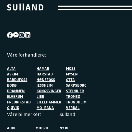
Våre forhandlere:
ALTA
HAMAR
MOSS
ASKIM
HARSTAD
MYSEN
BARDUFOSS
HØNEFOSS
OTTA
BODØ
JESSHEIM
SARPSBORG
DRAMMEN
KONGSVINGER
STEINKJER
ELVERUM
LIER
TROMSØ
FREDRIKSTAD
LILLEHAMMER
TRONDHEIM
GJØVIK
MO I RANA
VERDAL
Våre bilmerker:
Sulland:
AUDI
MHERO
NY BIL