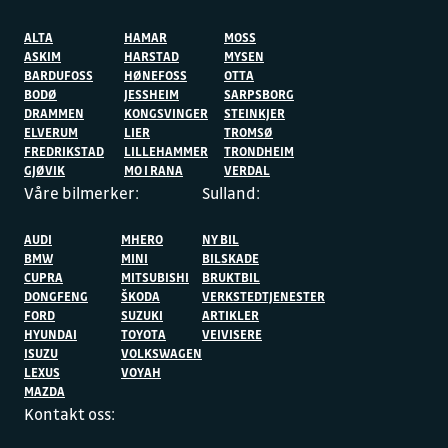
ALTA
HAMAR
MOSS
ASKIM
HARSTAD
MYSEN
BARDUFOSS
HØNEFOSS
OTTA
BODØ
JESSHEIM
SARPSBORG
DRAMMEN
KONGSVINGER
STEINKJER
ELVERUM
LIER
TROMSØ
FREDRIKSTAD
LILLEHAMMER
TRONDHEIM
GJØVIK
MO I RANA
VERDAL
Våre bilmerker:
Sulland:
AUDI
MHERO
NY BIL
BMW
MINI
BILSKADE
CUPRA
MITSUBISHI
BRUKTBIL
DONGFENG
ŠKODA
VERKSTEDTJENESTER
FORD
SUZUKI
ARTIKLER
HYUNDAI
TOYOTA
VEIVISERE
ISUZU
VOLKSWAGEN
LEXUS
VOYAH
MAZDA
Kontakt oss: