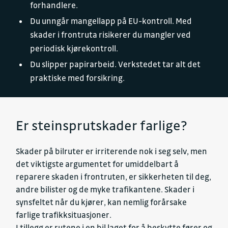
forhandlere.
Du unngår mangellapp på EU-kontroll. Med
skader i frontruta risikerer du mangler ved
periodisk kjørekontroll.
Du slipper papirarbeid. Verkstedet tar alt det
praktiske med forsikring.
Er steinsprutskader farlige?
Skader på bilruter er irriterende nok i seg selv, men
det viktigste argumentet for umiddelbart å
reparere skaden i frontruten, er sikkerheten til deg,
andre bilister og de myke trafikantene. Skader i
synsfeltet når du kjører, kan nemlig forårsake
farlige trafikksituasjoner.
I tillegg er rutene i en bil laget for å beskytte fører og