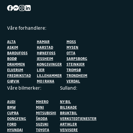
Våre forhandlere:
ALTA
HAMAR
MOSS
ASKIM
HARSTAD
MYSEN
BARDUFOSS
HØNEFOSS
OTTA
BODØ
JESSHEIM
SARPSBORG
DRAMMEN
KONGSVINGER
STEINKJER
ELVERUM
LIER
TROMSØ
FREDRIKSTAD
LILLEHAMMER
TRONDHEIM
GJØVIK
MO I RANA
VERDAL
Våre bilmerker:
Sulland:
AUDI
MHERO
NY BIL
BMW
MINI
BILSKADE
CUPRA
MITSUBISHI
BRUKTBIL
DONGFENG
ŠKODA
VERKSTEDTJENESTER
FORD
SUZUKI
ARTIKLER
HYUNDAI
TOYOTA
VEIVISERE