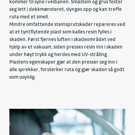
kommer til syne i veibanen. Småstein og grus fester
seg lett i dekkmønsteret, slynges opp og kan treffe
ruta med et smell.
Mindre omfattende steinsprutskader repareres ved
at et tyntflytende plast som kalles resin fylles i
skaden. Først fjernes luften i skadeområdet ved
hjelp av et vakuum, siden presses resin inn i skaden
under høyt trykk og herdes med UV-stråling.
Plastens egenskaper gjør at den presser seg inn i
alle sprekker, forsterker ruta og gjør skaden så godt
som usynlig.