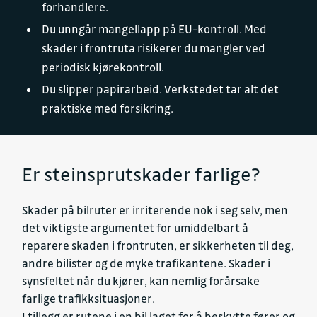
forhandlere.
Du unngår mangellapp på EU-kontroll. Med
skader i frontruta risikerer du mangler ved
periodisk kjørekontroll.
Du slipper papirarbeid. Verkstedet tar alt det
praktiske med forsikring.
Er steinsprutskader farlige?
Skader på bilruter er irriterende nok i seg selv, men
det viktigste argumentet for umiddelbart å
reparere skaden i frontruten, er sikkerheten til deg,
andre bilister og de myke trafikantene. Skader i
synsfeltet når du kjører, kan nemlig forårsake
farlige trafikksituasjoner.
I tillegg er rutene i en bil laget for å beskytte fører og