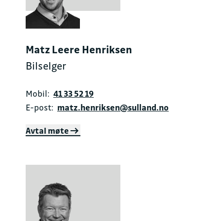
Matz Leere Henriksen
Bilselger
Mobil:
41 33 52 19
E-post:
matz.henriksen@sulland.no
Avtal møte