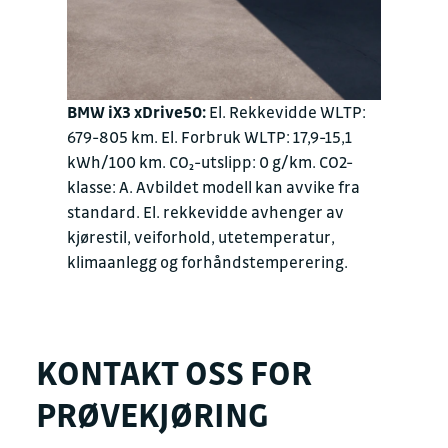
BMW iX3 xDrive50:
El. Rekkevidde WLTP:
679-805 km. El. Forbruk WLTP: 17,9-15,1
kWh/100 km. CO₂-utslipp: 0 g/km. CO2-
klasse: A. Avbildet modell kan avvike fra
standard. El. rekkevidde avhenger av
kjørestil, veiforhold, utetemperatur,
klimaanlegg og forhåndstemperering.
KONTAKT OSS FOR
PRØVEKJØRING