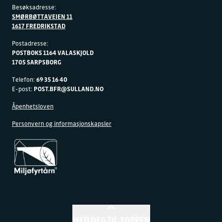
Besøksadresse:
SMØRBØTTAVEIEN 11
1617 FREDRIKSTAD
Postadresse:
POSTBOKS 1164 VALASKJOLD
1705 SARPSBORG
Telefon:
69 35 16 40
E-post:
POST.BFR@SULLAND.NO
Åpenhetsloven
Personvern og informasjonskapsler
MED DEG TIL TOPPEN