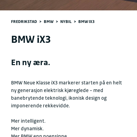
FREDRIKSTAD
>
BMW
>
NYBIL
>
BMW IX3
BMW iX3
En ny æra.
BMW Neue Klasse iX3 markerer starten på en helt
ny generasjon elektrisk kjøreglede – med
banebrytende teknologi, ikonisk design og
imponerende rekkevidde.
Mer intelligent.
Mer dynamisk.
Mer BMW enn noensinne.