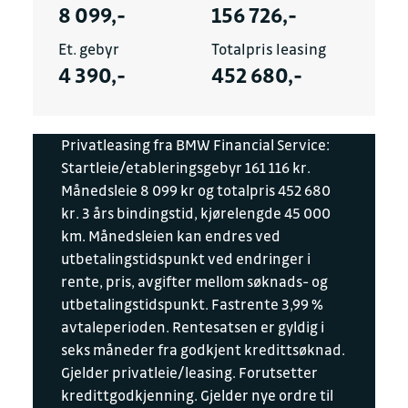
8 099,-
156 726,-
Et. gebyr
Totalpris leasing
4 390,-
452 680,-
Privatleasing fra BMW Financial Service:
Startleie/etableringsgebyr 161 116 kr.
Månedsleie 8 099 kr og totalpris 452 680
kr. 3 års bindingstid, kjørelengde 45 000
km. Månedsleien kan endres ved
utbetalingstidspunkt ved endringer i
rente, pris, avgifter mellom søknads- og
utbetalingstidspunkt. Fastrente 3,99 %
avtaleperioden. Rentesatsen er gyldig i
seks måneder fra godkjent kredittsøknad.
Gjelder privatleie/leasing. Forutsetter
kredittgodkjenning. Gjelder nye ordre til