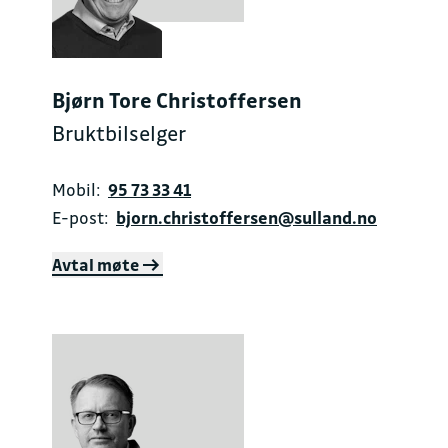
Bjørn Tore Christoffersen
Bruktbilselger
Mobil:
95 73 33 41
E-post:
bjorn.christoffersen@sulland.no
Avtal møte