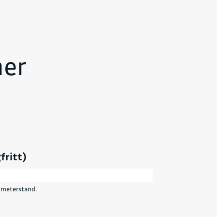
her
fritt)
ilometerstand.