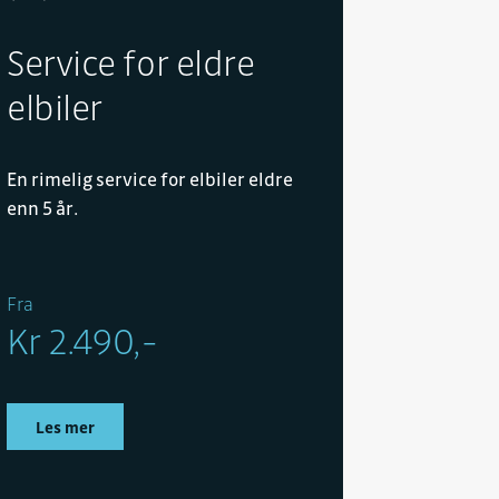
Service for eldre
elbiler
En rimelig service for elbiler eldre
enn 5 år.
Fra
Kr 2.490,-
Les mer