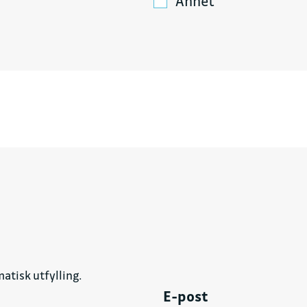
Annet
atisk utfylling.
E-post