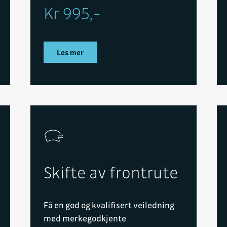
Kr 995,-
Les mer
Skifte av frontrute
Få en god og kvalifisert veiledning
med merkegodkjente