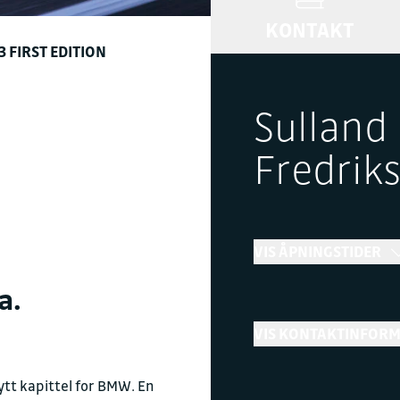
KONTAKT
 FIRST EDITION
Sulland
Fredrik
VIS ÅPNINGSTIDER
a.
Bilsalg
VIS KONTAKTINFOR
→
Åpent
Stenge
Telefon
tt kapittel for BMW. En
+ Vis flere åpningstider