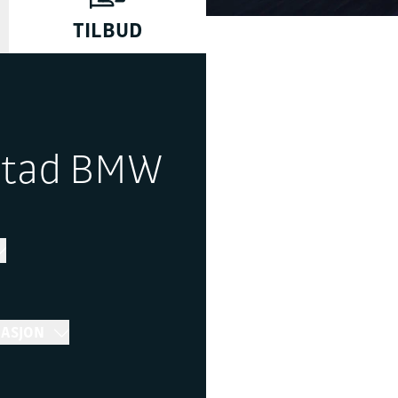
TILBUD
stad BMW
MASJON
r 16:30