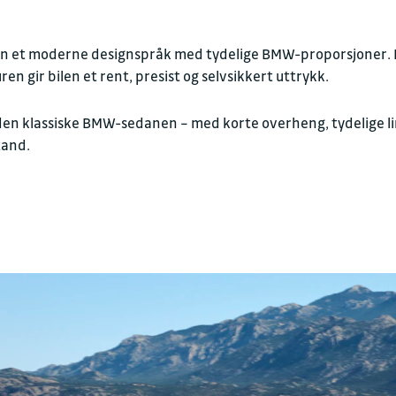
n et moderne designspråk med tydelige BMW-proporsjoner. De
Kontakt oss for en h
n gir bilen et rent, presist og selvsikkert uttrykk.
n klassiske BMW-sedanen – med korte overheng, tydelige linje
FAKTURAINFORMAS
tand.
Juridisk navn
Sulland Auto AS avd. 
Organisasjonsnummer
929451333
Fakturaepost
faktura.bmw@sullan