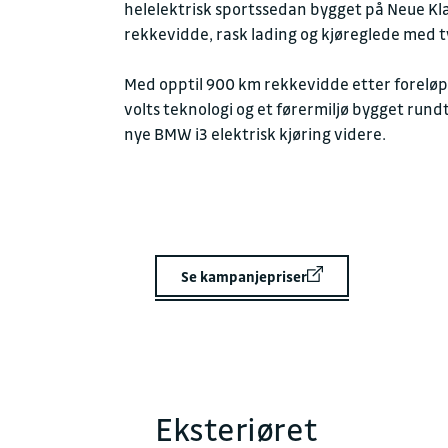
helelektrisk sportssedan bygget på Neue Klas
rekkevidde, rask lading og kjøreglede med 
Med opptil 900 km rekkevidde etter forelø
volts teknologi og et førermiljø bygget run
nye BMW i3 elektrisk kjøring videre.
Se kampanjepriser
Eksteriøret