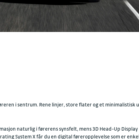
eren i sentrum. Rene linjer, store flater og et minimalistisk
masjon naturlig i førerens synsfelt, mens 3D Head-Up Display
ting System X får du en digital føreropplevelse som er enkel