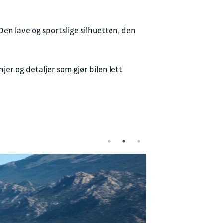
n lave og sportslige silhuetten, den
yggelig prat
r og detaljer som gjør bilen lett
JON
Fredrikstad
d.no