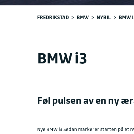
FREDRIKSTAD
>
BMW
>
NYBIL
>
BMW I3
BMW i3
Føl pulsen av en ny ær
Nye BMW i3 Sedan markerer starten på et ny